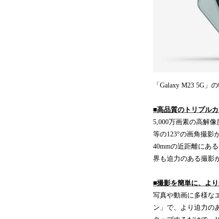
「Galaxy M23 
■高品質のトリプル
5,000万画素の高
等の123°の画角撮
40mmの近距離に
界も迫力のある撮影
■撮影を簡単に、よ
写真や動画に多様な
ン」で、より迫力の