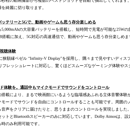
0秒程の動画撮影から複数のベストショットを自動で抽出してくれます。
瞬を綺麗に切り取ります。
容量バッテリーと5Gで、動画やゲームも思う存分楽しめる
5,000mAhの大容量バッテリーを搭載し、短時間で充電が可能な25W
128GB搭載に加え、5G対応の高速通信で、動画やゲームも思う存分楽しめま
の視聴体験
狭額縁ベゼル “Infinity-V Display”を採用し、隅々まで見やすいデ
ｚのリフレッシュレートに対応し、驚くほどスムーズなゲーミング体験やス
ンド体験を。通話中もマイクモードでサウンドをコントロール
os®※」の搭載により、まるで映画館にいるような臨場感あふれる立体音響体
クモードでサウンドを自由にコントロールすることも可能です。周囲の
音声をクリアに届けたりと、思うままのコントロールを実現しました。※Dol
とBluetoothスピーカーのみに対応しています。Dolby Atmosは、設定でD
る時のみ利用可能です。