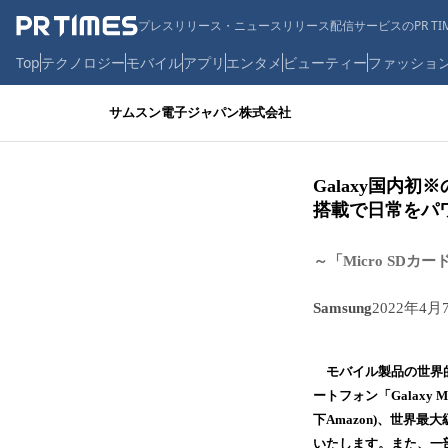
プレスリリース・ニュースリリース配信サービスのPR TIM
Top
テクノロジー
モバイル
アプリ
エンタメ
ビューティー
ファッショ
サムスン電子ジャパン株式会社
Galaxy国内
搭載で日常をパワフ
～「Micro SD
Samsung
2022年4月
モバイル製品の世界的リ
ートフォン「Galaxy 
下Amazon)、世界最
いたします。また、一部