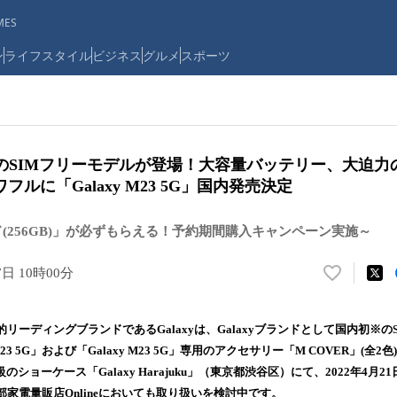
ES
ン
ライフスタイル
ビジネス
グルメ
スポーツ
初※のSIMフリーモデルが登場！大容量バッテリー、大迫
ルに「Galaxy M23 5G」国内発売決定
カード(256GB)」が必ずもらえる！予約期間購入キャンペーン実施～
7日 10時00分
い
い
ね
ーディングブランドであるGalaxyは、Galaxyブランドとして国内初※の
！
M23 5G」および「Galaxy M23 5G」専用のアクセサリー「M COVER」(全
数
大級のショーケース「Galaxy Harajuku」（東京都渋谷区）にて、2022年4月
を
読
家電量販店Onlineにおいても取り扱いを検討中です。