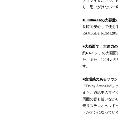
タップするだけで、1
り、思いがけない一
■5,000mAhの大
長時間安心して使える
RAM6GBとROM
■大画面で、大迫力
約6.6インチの大画面に
た。また、120H
す。
■臨場感のあるサウ
「Dolby Atm
また、通話中のマイ
周囲の音も拾いながら
売りステレオヘッドセット
ドがオンになってい