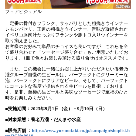
フェアビジュアル
定番の骨付きフランク、サッパリとした粗挽きウインナー
レモンパセリ、王道の粗挽きウインナー、旨味が凝縮された
イベリコ豚肉汁たっぷりフランクや豚トロ入りウインナーを
取り揃えました。
お客様のお好みで単品のチョイスも良いですが、これらを全
て盛り合わせた「ソーセージ盛り合せ」もご用意いたしてお
ります。1皿で色々お楽しみ頂ける盛り合せはオススメです。
また、この機会に一緒にお召し上がりいただきたい養老乃
瀧グループ自慢の生ビールは、パーフェクトにクリーミーな
泡、パーフェクトにクリアなビール、そして、パーフェクト
にコールドな温度で提供される生ビールを目指しておりま
す。是非、至極の生ビールと美味なソーセージで至福のひと
時をお楽しみください。
■実施期間：2023年9月1日（金）－9月10日（日）
■対象業態：養老乃瀧・だんまや水産
■販売店舗 ：
https://www.yoronotaki.co.jp/campaign/shoplist.h