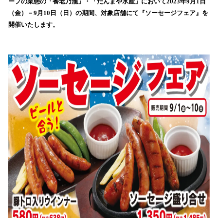
数
ープの業態の「養老乃瀧」・「だんまや水産」において2023年9月1日
を
（金）－9月10日（日）の期間、対象店舗にて『ソーセージフェア』を
読
開催いたします。
み
込
み
中
で
す