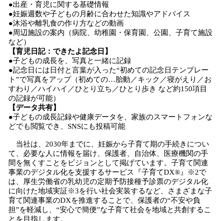
●出産・育児に関する基礎情報
●妊娠週数や子どもの月齢に合わせた知識やアドバイス
●沐浴や離乳食の作り方などの動画
●周辺施設の案内（病院、幼稚園・保育園、公園、子育て施設
など）
【育児日記：できたよ記念日】
●子どもの成長を、写真と一緒に記録
●記念日には日付と言葉が入った“初めての記念日テンプレー
ト”で写真をアップ（初めての…胎動／キック／寝がえり／お
すわり／ハイハイ／ひとり立ち／ひとり歩き など約150項目
の記録が可能）
【データ共有】
●子どもの成長記録や健康データを、家族のスマートフォンな
どでも閲覧でき、SNSにも投稿可能
当社は、2030年までに、妊娠から子育て期の手続きについ
て、必要な人に情報を届け、保護者、自治体、医療機関の手
間を無くすことをビジョンとして掲げています。子育て関連
事業のデジタル化を支援するサービス『子育てDX®』※2で
は、厚生労働省の乳幼児の定期予防接種予診票のデジタル化
に向けた地域実証※3を行い社会実装するなど、さまざまな子
育て関連事業のDXを推進することで、保護者の“不安や負
担”を軽減し、“安心で簡便”な子育て社会を地域と共創するこ
とを目指します。