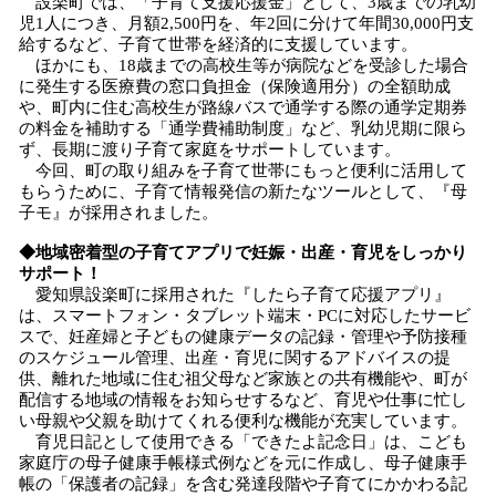
設楽町では、「子育て支援応援金」として、3歳までの乳幼
児1人につき、月額2,500円を、年2回に分けて年間30,000円支
給するなど、子育て世帯を経済的に支援しています。
ほかにも、18歳までの高校生等が病院などを受診した場合
に発生する医療費の窓口負担金（保険適用分）の全額助成
や、町内に住む高校生が路線バスで通学する際の通学定期券
の料金を補助する「通学費補助制度」など、乳幼児期に限ら
ず、長期に渡り子育て家庭をサポートしています。
今回、町の取り組みを子育て世帯にもっと便利に活用して
もらうために、子育て情報発信の新たなツールとして、『母
子モ』が採用されました。
◆地域密着型の子育てアプリで妊娠・出産・育児をしっかり
サポート！
愛知県設楽町に採用された『したら子育て応援アプリ』
は、スマートフォン・タブレット端末・PCに対応したサービ
スで、妊産婦と子どもの健康データの記録・管理や予防接種
のスケジュール管理、出産・育児に関するアドバイスの提
供、離れた地域に住む祖父母など家族との共有機能や、町が
配信する地域の情報をお知らせするなど、育児や仕事に忙し
い母親や父親を助けてくれる便利な機能が充実しています。
育児日記として使用できる「できたよ記念日」は、こども
家庭庁の母子健康手帳様式例などを元に作成し、母子健康手
帳の「保護者の記録」を含む発達段階や子育てにかかわる記