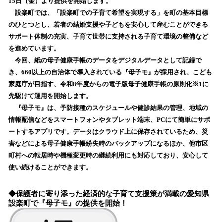
15日（金）より提供を開始します。
読
設楽町では、「設楽町での子育て希望を実現する」を町の基本目標
み
のひとつとし、若者の結婚支援や子どもを安心して産むことができる
込
サポート体制の充実、子育て世帯に支持される子育て環境の整備など
み
を進めています。
中
で
今回、紙の母子健康手帳のデータをデジタルデータとして記録で
す
き、660以上の自治体で導入されている『母子モ』が採用され、こども
家庭庁が目指す、令和8年度からの電子版母子健康手帳の原則化※1に
先駆けて運用を開始します。
『母子モ』は、予防接種のスケジュールや健診結果の管理、地域の
情報配信などをスマートフォンやタブレット端末、PCにて簡単にサポ
ートするアプリです。データはクラウド上に保存されているため、災
害などによる母子健康手帳紛失時のバックアップになるほか、他市区
町村への転居時や機種変更時の継続利用にも対応しており、安心して
使い続けることができます。
◆保護者に寄り添った経済的な子育て支援策が満載の愛知県
設楽町で『母子モ』の提供を開始！