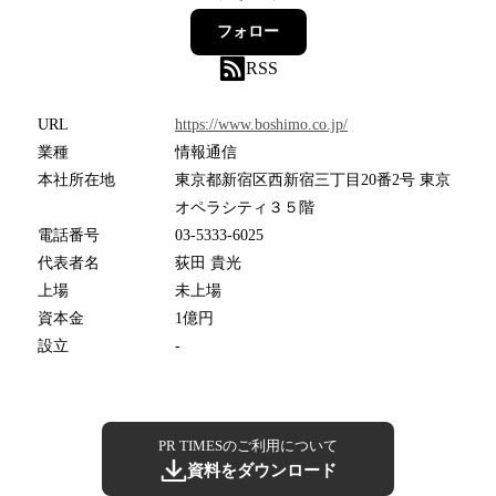
フォロー
RSS
URL
https://www.boshimo.co.jp/
業種
情報通信
本社所在地
東京都新宿区西新宿三丁目20番2号 東京
オペラシティ３５階
電話番号
03-5333-6025
代表者名
荻田 貴光
上場
未上場
資本金
1億円
設立
-
PR TIMESのご利用について
資料をダウンロード