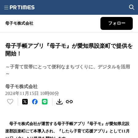
母子モ株式会社
フォロー
母子手帳アプリ『母子モ』が愛知県設楽町で提供を
開始！
～子育て世帯にとって便利なまちづくりに、デジタルを活用
～
母子モ株式会社
2024年11月15日 10時00分
い
い
ね
！
母子モ株式会社が運営する母子手帳アプリ『母子モ』が愛知県北設
数
楽郡設楽町にて本導入され、『したら子育て応援アプリ』として11月
を