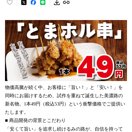
い
い
ね
！
数
を
読
み
込
み
中
で
す
物価高騰が続く中、お客様に「旨い！」と「安い！」を
同時にお届けするため、試作を重ねて誕生した美濃路の
新名物。1本49円（税込53円）という衝撃価格でご提供い
たします。
■ 商品開発の背景とこだわり
「安くて旨い」を追求し続けるみの路が、自信を持って