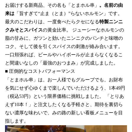
お届けする新商品、その名も「とまホル串」
。名前の由
来は
「旨すぎて“止ま（とま）”らないホルモン」です。
最大のこだわりは、一度食べたらクセになる
特製ニンニ
クみそとスパイス
の黄金比率。 ジューシーなホルモンの
脂の甘みに、ガツンと効いたニンニクのパンチと味噌の
コク、そして後を引くスパイスの刺激が絡み合います。
一口頬張れば、ビールやハイボールが止まらなくなるこ
と間違いなしの「最強のおつまみ」が完成しました。
■ 圧倒的なコストパフォーマンス
「とまホル串」は、お一人様でもグループでも、お財布
を気にせず心ゆくまで楽しんでいただけるよう、1本49円
（税込53円）という限界価格に挑戦しました。 「とりあ
えず10本！」と注文したくなる手軽さと、期待を裏切ら
ない濃厚な味わいで、みの路の新しい看板メニューを目
指します。