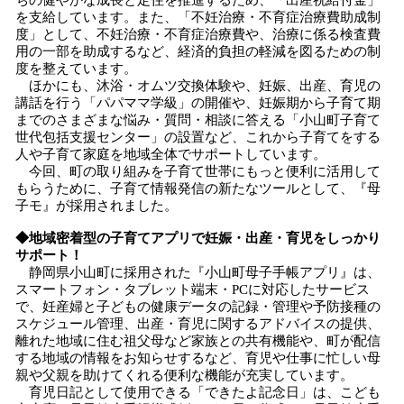
ちの健やかな成長と定住を推進するため、「出産祝給付金」
を支給しています。また、「不妊治療・不育症治療費助成制
度」として、不妊治療・不育症治療費や、治療に係る検査費
用の一部を助成するなど、経済的負担の軽減を図るための制
度を整えています。
ほかにも、沐浴・オムツ交換体験や、妊娠、出産、育児の
講話を行う「パパママ学級」の開催や、妊娠期から子育て期
までのさまざまな悩み・質問・相談に答える「小山町子育て
世代包括支援センター」の設置など、これから子育てをする
人や子育て家庭を地域全体でサポートしています。
今回、町の取り組みを子育て世帯にもっと便利に活用して
もらうために、子育て情報発信の新たなツールとして、『母
子モ』が採用されました。
◆地域密着型の子育てアプリで妊娠・出産・育児をしっかり
サポート！
静岡県小山町に採用された『小山町母子手帳アプリ』は、
スマートフォン・タブレット端末・PCに対応したサービス
で、妊産婦と子どもの健康データの記録・管理や予防接種の
スケジュール管理、出産・育児に関するアドバイスの提供、
離れた地域に住む祖父母など家族との共有機能や、町が配信
する地域の情報をお知らせするなど、育児や仕事に忙しい母
親や父親を助けてくれる便利な機能が充実しています。
育児日記として使用できる「できたよ記念日」は、こども