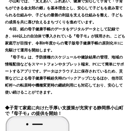
小山町では、「支えあい、ふれあい、健康で安心して子育て・子育
み
ちができる金太郎の郷」を基本理念とし、安心して子どもを産み育て
込
られる仕組みや、子どもの最善の利益を支える仕組みを整え、子ども
み
の成長を共に喜び合えるまちづくりを進めています。
中
で
今回、紙の母子健康手帳のデータをデジタルデータとして記録で
す
き、660以上の自治体で導入されている『母子モ』が採用され、こども
家庭庁が目指す、令和8年度からの電子版母子健康手帳の原則化※1に
先駆けて運用を開始します。
『母子モ』は、予防接種のスケジュールや健診結果の管理、地域の
情報配信などをスマートフォンやタブレット端末、PCにて簡単にサポ
ートするアプリです。データはクラウド上に保存されているため、災
害などによる母子健康手帳紛失時のバックアップになるほか、他市区
町村への転居時や機種変更時の継続利用にも対応しており、安心して
使い続けることができます。
◆子育て家庭に向けた手厚い支援策が充実する静岡県小山町
で『母子モ』の提供を開始！