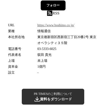
フォロー
RSS
URL
https://www.boshimo.co.jp/
業種
情報通信
本社所在地
東京都新宿区西新宿三丁目20番2号 東京
オペラシティ３５階
電話番号
03-5333-6025
代表者名
荻田 貴光
上場
未上場
資本金
1億円
設立
-
PR TIMESのご利用について
資料をダウンロード