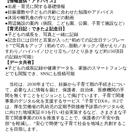
【情報提供・アドバイス】
●出産・育児に関する基礎情報
●妊娠週数や子どもの月齢に合わせた知識やアドバイス
●沐浴や離乳食の作り方などの動画
●周辺施設の案内（病院、こども園、公園、子育て施設など）
【育児日記：できたよ記念日】
●子どもの成長を、写真と一緒に記録
●記念日には日付と言葉が入った“初めての記念日テンプレー
ト”で写真をアップ（初めての…胎動／キック／寝がえり／お
すわり／ハイハイ／ひとり立ち／ひとり歩き など約150項目
の記録が可能）
【データ共有】
●子どもの成長記録や健康データを、家族のスマートフォンな
どでも閲覧でき、SNSにも投稿可能
当社は、2030年までに、妊娠から子育て期の手続きについ
て、必要な人に情報を届け、保護者、自治体、医療機関の手
間を無くすことをビジョンとして掲げています。子育て関連
事業のデジタル化を支援するサービス『子育てDX®』※2で
は、厚生労働省の乳幼児の定期予防接種予診票のデジタル化
に向けた地域実証※3を行い社会実装するなど、さまざまな子
育て関連事業のDXを推進することで、保護者の“不安や負
担”を軽減し、“安心で簡便”な子育て社会を地域と共創するこ
とを目指します。