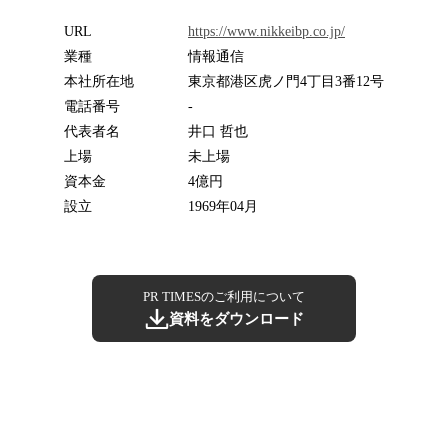
URL
https://www.nikkeibp.co.jp/
業種
情報通信
本社所在地
東京都港区虎ノ門4丁目3番12号
電話番号
-
代表者名
井口 哲也
上場
未上場
資本金
4億円
設立
1969年04月
PR TIMESのご利用について
資料をダウンロード