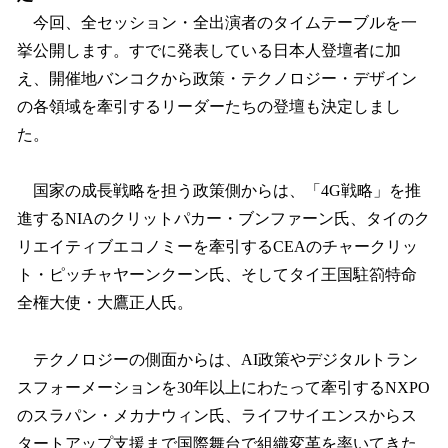
今回、全セッション・全出演者のタイムテーブルを一
挙公開します。すでに発表している日本人登壇者に加
え、開催地バンコクから政策・テクノロジー・デザイン
の各領域を牽引するリーダーたちの登壇も決定しまし
た。
国家の成長戦略を担う政策側からは、「4G戦略」を推
進するNIAのクリットパカー・ブンファーン氏、タイのク
リエイティブエコノミーを牽引するCEAのチャークリッ
ト・ピッチャヤーンクーン氏、そしてタイ王国駐箚特命
全権大使・大鷹正人氏。
テクノロジーの側面からは、AI政策やデジタルトラン
スフォーメーションを30年以上にわたって牽引するNXPO
のスラパン・メカナウィン氏、ライフサイエンスからス
タートアップ支援まで国際舞台で組織変革を率いてきた