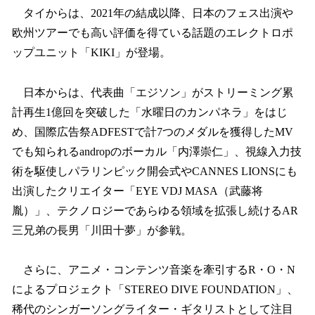
タイからは、2021年の結成以降、日本のフェス出演や
欧州ツアーでも高い評価を得ている話題のエレクトロポ
ップユニット「KIKI」が登場。
日本からは、代表曲「エジソン」がストリーミング累
計再生1億回を突破した「水曜日のカンパネラ」をはじ
め、国際広告祭ADFESTで計7つのメダルを獲得したMV
でも知られるandropのボーカル「内澤崇仁」、視線入力技
術を駆使しパラリンピック開会式やCANNES LIONSにも
出演したクリエイター「EYE VDJ MASA（武藤将
胤）」、テクノロジーであらゆる領域を拡張し続けるAR
三兄弟の長男「川田十夢」が参戦。
さらに、アニメ・コンテンツ音楽を牽引するR・O・N
によるプロジェクト「STEREO DIVE FOUNDATION」、
稀代のシンガーソングライター・ギタリストとして注目