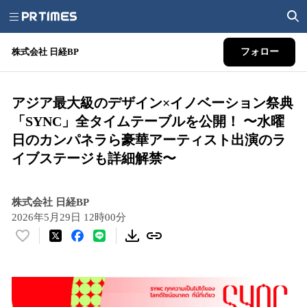
株式会社 日経BP
フォロー
アジア最大級のデザイン×イノベーション祭典
「SYNC」全タイムテーブルを公開！ 〜水曜
日のカンパネラら豪華アーティスト出演のラ
イブステージも詳細解禁〜
株式会社 日経BP
2026年5月29日 12時00分
い
い
ね
！
数