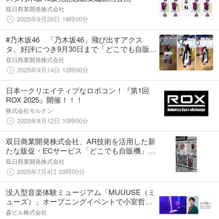
双日商業開発株式会社
2025年9月26日 18時00分
#乃木坂46 「乃木坂46」飛び出すアクス
タ、好評につき9月30日まで「どこでも自販
機」アプリで販売延長！
双日商業開発株式会社
2025年9月14日 12時00分
日本一クリエイティブなロボコン！『第1回
ROX 2025』開催！！！
株式会社モルテン
2025年8月12日 10時00分
双日商業開発株式会社、AR技術を活用した新
たな販促・ECサービス「どこでも自販機」を
提供開始
双日商業開発株式会社
2025年7月4日 20時00分
没入型音楽体験ミュージアム「MUUUSE（ミ
ューズ）」オープニングイベントで小室哲哉
（TM NETWORK）による「MUUUSE
森ビル株式会社