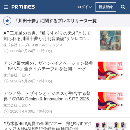
ログイン
新規登録
「川田十夢」に関するプレスリリース一覧
AR三兄弟の長男、“通りすがりの天才”として
知られる川田十夢が月刊音楽誌“サンレコ”に
て新連載『拡張の教科書』をスタート
株式会社インプレスホールディングス
2026年7月24日 11時00分
アジア最大級のデザイン×イノベーション祭典
「SYNC」全タイムテーブルを公開！ 〜水曜
日のカンパネラら豪華アーティスト出演のラ
株式会社 日経BP
イブステージも詳細解禁〜
2026年5月29日 12時00分
アジア発、デザインとビジネスが融合する祭
典「SYNC Design & Innovation in SITE 2026」
タイ・バンコクにて開催決定
株式会社 日経BP
2026年4月30日 10時00分
#乃木坂46 #真夏の全国ツアー 飛び出すアク
スタ乃木坂46販売記念総集編動画公開