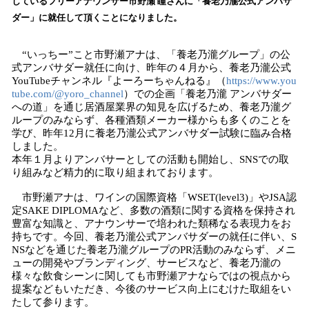
しているフリーアナウンサー市野瀬 瞳さんに「養老乃瀧公式アンバサ
読
ダー」に就任して頂くことになりました。
み
込
“いっちー”こと市野瀬アナは、「養老乃瀧グループ」の公
み
式アンバサダー就任に向け、昨年の４月から、養老乃瀧公式
中
YouTubeチャンネル『よーろーちゃんねる』（
https://www.you
で
tube.com/@yoro_channel
）での企画「養老乃瀧 アンバサダー
す
への道」を通じ居酒屋業界の知見を広げるため、養老乃瀧グ
ループのみならず、各種酒類メーカー様からも多くのことを
学び、昨年12月に養老乃瀧公式アンバサダー試験に臨み合格
しました。
本年１月よりアンバサーとしての活動も開始し、SNSでの取
り組みなど精力的に取り組まれております。
市野瀬アナは、ワインの国際資格「WSET(level3)」やJSA認
定SAKE DIPLOMAなど、多数の酒類に関する資格を保持され
豊富な知識と、アナウンサーで培われた類稀なる表現力をお
持ちです。今回、養老乃瀧公式アンバサダーの就任に伴い、S
NSなどを通じた養老乃瀧グループのPR活動のみならず、メニ
ューの開発やブランディング、サービスなど、養老乃瀧の
様々な飲食シーンに関しても市野瀬アナならではの視点から
提案などもいただき、今後のサービス向上にむけた取組をい
たして参ります。