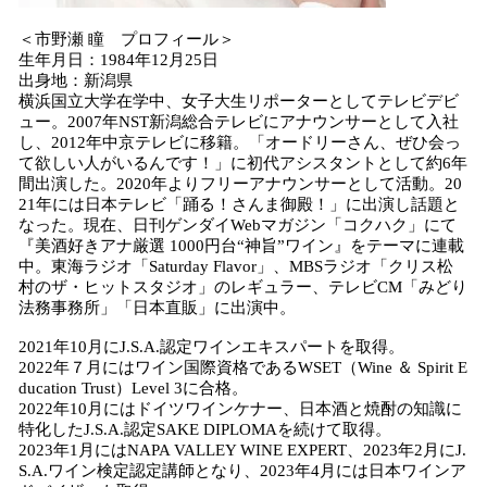
＜市野瀬 瞳 プロフィール＞
生年月日：1984年12月25日
出身地：新潟県
横浜国立大学在学中、女子大生リポーターとしてテレビデビ
ュー。2007年NST新潟総合テレビにアナウンサーとして入社
し、2012年中京テレビに移籍。「オードリーさん、ぜひ会っ
て欲しい人がいるんです！」に初代アシスタントとして約6年
間出演した。2020年よりフリーアナウンサーとして活動。20
21年には日本テレビ「踊る！さんま御殿！」に出演し話題と
なった。現在、日刊ゲンダイWebマガジン「コクハク」にて
『美酒好きアナ厳選 1000円台“神旨”ワイン』をテーマに連載
中。東海ラジオ「Saturday Flavor」、MBSラジオ「クリス松
村のザ・ヒットスタジオ」のレギュラー、テレビCM「みどり
法務事務所」「日本直販」に出演中。
2021年10月にJ.S.A.認定ワインエキスパートを取得。
2022年７月にはワイン国際資格であるWSET（Wine ＆ Spirit E
ducation Trust）Level 3に合格。
2022年10月にはドイツワインケナー、日本酒と焼酎の知識に
特化したJ.S.A.認定SAKE DIPLOMAを続けて取得。
2023年1月にはNAPA VALLEY WINE EXPERT、2023年2月にJ.
S.A.ワイン検定認定講師となり、2023年4月には日本ワインア