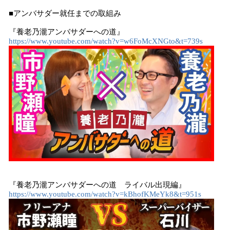
■アンバサダー就任までの取組み
『養老乃瀧アンバサダーへの道』
https://www.youtube.com/watch?v=w6FoMcXNGto&t=739s
『養老乃瀧アンバサダーへの道 ライバル出現編』
https://www.youtube.com/watch?v=kBhofKMeYk8&t=951s