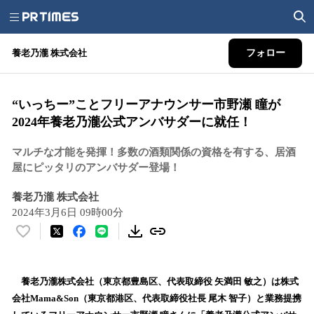
養老乃瀧 株式会社
フォロー
“いっちー”ことフリーアナウンサー市野瀬 瞳が
2024年養老乃瀧公式アンバサダーに就任！
マルチな才能を発揮！多数の酒類関係の資格を有する、居酒
屋にピッタリのアンバサダー登場！
養老乃瀧 株式会社
2024年3月6日 09時00分
い
い
ね
！
養老乃瀧株式会社（東京都豊島区、代表取締役 矢満田 敏之）は株式
数
会社Mama&Son（東京都港区、代表取締役社長 尾木 智子）と業務提携
を