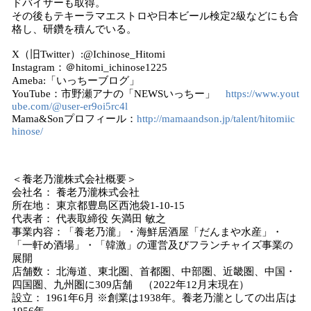
ドバイザーも取得。
その後もテキーラマエストロや日本ビール検定2級などにも合
格し、研鑽を積んでいる。
X（旧Twitter）:@Ichinose_Hitomi
Instagram：＠hitomi_ichinose1225
Ameba:「いっちーブログ」
YouTube：市野瀬アナの「NEWSいっちー」
https://www.yout
ube.com/@user-er9oi5rc4l
Mama&Sonプロフィール：
http://mamaandson.jp/talent/hitomiic
hinose/
＜養老乃瀧株式会社概要＞
会社名： 養老乃瀧株式会社
所在地： 東京都豊島区西池袋1-10-15
代表者： 代表取締役 矢満田 敏之
事業内容：「養老乃瀧」・海鮮居酒屋「だんまや水産」・
「一軒め酒場」・「韓激」の運営及びフランチャイズ事業の
展開
店舗数： 北海道、東北圏、首都圏、中部圏、近畿圏、中国・
四国圏、九州圏に309店舗 （2022年12月末現在）
設立： 1961年6月 ※創業は1938年。養老乃瀧としての出店は