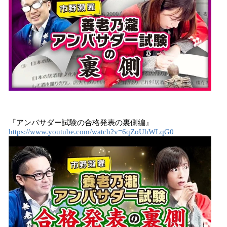
『アンバサダー試験の合格発表の裏側編』
https://www.youtube.com/watch?v=6qZoUhWLqG0