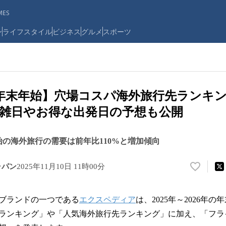
ES
ン
ライフスタイル
ビジネス
グルメ
スポーツ
26年 年末年始】穴場コスパ海外旅行先ラン
雑日やお得な出発日の予想も公開
始の海外旅行の需要は前年比110%と増加傾向
ャパン
2025年11月10日 11時00分
い
い
ね
ブランドの一つである
エクスペディア
は、2025年～2026年
！
数
ランキング」や「人気海外旅行先ランキング」に加え、「フラ
を