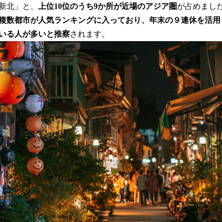
新北」と、
上位10位のうち9か所が近場のアジア圏
が占めまし
複数都市が人気ランキングに入っており、年末の９連休を活用
いる人が多いと推察
されます。