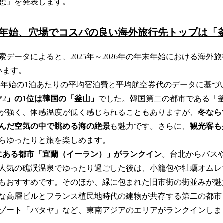
想」を発表します。
読
み
込
年 年末年始、穴場でコスパの良い海外旅行先トップは「
み
中
索データによると、2025年～2026年の年末年始における海外
で
います。
す
年 年末年始の1泊あたりの平均宿泊費と平均航空券代のデータに基づ
*2
」の1位は韓国の「釜山」
でした。韓国第二の都市である「
が強く、体感温度が低く感じられることもありますが、
冬なら
んだ空気の中で眺める海の絶景
も魅力です。さらに、
観光客も
らゆったりと旅を楽しめます。
にある都市「宜蘭（イーラン）」がランクイン
。台北からバス
人気の礁渓温泉でゆったり過ごした後は、小籠包や牡蠣オムレ
もおすすめです。そのほか、緑に包まれた旧市街の街並みが魅
な高層ビルとフランス植民地時代の建物が共存する第二の都市
ゾート「パタヤ」など、東南アジアのエリアがランクインしま