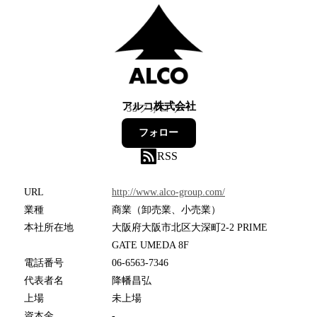
アルコ株式会社
33
フォロワー
フォロー
RSS
URL
http://www.alco-group.com/
業種
商業（卸売業、小売業）
本社所在地
大阪府大阪市北区大深町2-2 PRIME
GATE UMEDA 8F
電話番号
06-6563-7346
代表者名
降幡昌弘
上場
未上場
資本金
-