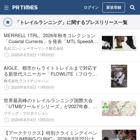
ログイン
新規登録
「トレイルランニング」に関するプレスリリース一覧
MERRELL 1TRL、2026年秋冬コレクション
「Coastal Currents」を発表「MTL SpeedARC
Peak」 「MTL ADAPT RPT」 「Relay Web」
丸紅コンシューマーリンク株式会社
2026年8月6日 11時00分
AIGLE、都市からライトトレイルまで対応す
る新世代スニーカー「FLOWLITE（フロウラ
イト）」を発売
株式会社ラコステジャパン
2026年8月6日 11時00分
世界最高峰のトレイルランニング国際大会
「UTMBワールドシリーズ」が2027年春、広
島初開催！
フラッグ・プロダクション
2026年8月4日 13時30分
【アークテリクス】特別クライミングイベン
ト『CLIMBING CLINIC』2026年8月22日(土)