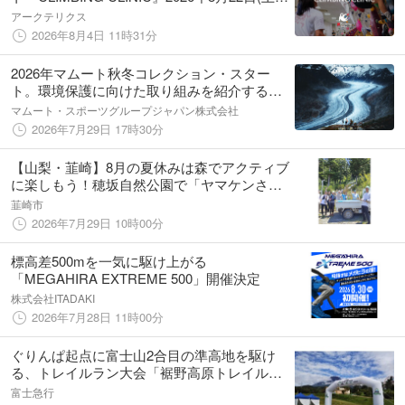
開催
アークテリクス
2026年8月4日 11時31分
2026年マムート秋冬コレクション・スター
ト。環境保護に向けた取り組みを紹介するキ
ャンペーン「Together For Glaciers 氷河のあ
マムート・スポーツグループジャパン株式会社
る世界のために」を7月30日（木）より開始。
2026年7月29日 17時30分
【山梨・韮崎】8月の夏休みは森でアクティブ
に楽しもう！穂坂自然公園で「ヤマケンさん
とトレランコース整備」「踏み台づくり木工
韮崎市
講座」「森の水遊び」を開催！
2026年7月29日 10時00分
標高差500mを一気に駆け上がる
「MEGAHIRA EXTREME 500」開催決定
株式会社ITADAKI
2026年7月28日 11時00分
ぐりんぱ起点に富士山2合目の準高地を駆け
る、トレイルラン大会「裾野高原トレイルラ
ン2026」8月23日(日)開催！
富士急行