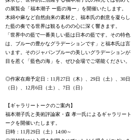
読
み
の展覧会「福本潮子 ー藍の海ー」を開催いたします。
込
木綿や麻など自然由来の素材と、福本氏の創意を凝らし
み
た藍の奏でる世界は観るものの心に深く響きます。
中
で
「世界中の藍で一番美しい藍は日本の藍です。その特色
す
は、ブルーの豊かなグラデーションです」と福本氏は言
います。そのジャパンブルーの美しいグラデーションが
目を惹く「藍色の海」を、ぜひ会場でご堪能ください。
◎作家在廊予定日：11月27日（木）、29日（土）、30日
（日）、12月6日（土）、7日（日）
【ギャラリートークのご案内】
福本潮子氏と美術評論家・森 孝一氏によるギャラリート
ークを開催いたします。
日時：11月29日（土）14:00～