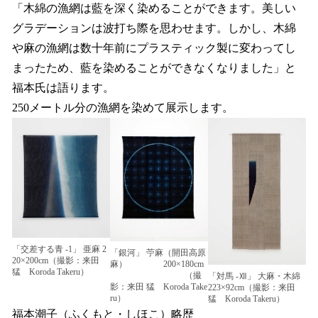
「木綿の漁網は藍を深く染めることができます。美しい
グラデーションは波打ち際を思わせます。しかし、木綿
や麻の漁網は数十年前にプラスティック製に変わってし
まったため、藍を染めることができなくなりました」と
福本氏は語ります。
250メートル分の漁網を染めて展示します。
「交差する青 -1」 亜麻 2
「銀河」 苧麻（開田高原
20×200cm（撮影：来田
麻） 200×180cm
猛 Koroda Takeru）
（撮
「対馬 -Ⅻ」 大麻・木綿
影：来田 猛 Koroda Take
223×92cm（撮影：来田
ru）
猛 Koroda Takeru）
福本潮子（ふくもと・しほこ）略歴