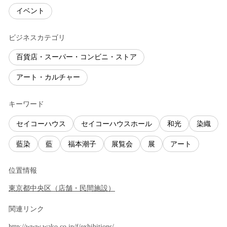
イベント
ビジネスカテゴリ
百貨店・スーパー・コンビニ・ストア
アート・カルチャー
キーワード
セイコーハウス
セイコーハウスホール
和光
染織
藍染
藍
福本潮子
展覧会
展
アート
位置情報
東京都
中央区
（
店舗・民間施設
）
関連リンク
http://www.wako.co.jp/f/exhibitions/