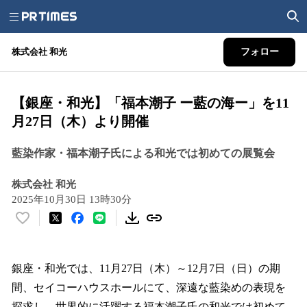
株式会社 和光
フォロー
【銀座・和光】「福本潮子 ー藍の海ー」を11
月27日（木）より開催
藍染作家・福本潮子氏による和光では初めての展覧会
株式会社 和光
2025年10月30日 13時30分
い
い
ね
！
銀座・和光では、11月27日（木）～12月7日（日）の期
数
間、セイコーハウスホールにて、深遠な藍染めの表現を
を
探求し、世界的に活躍する福本潮子氏の和光では初めて