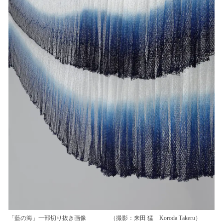
「藍の海」一部切り抜き画像 （撮影：来田 猛 Koroda Takeru）