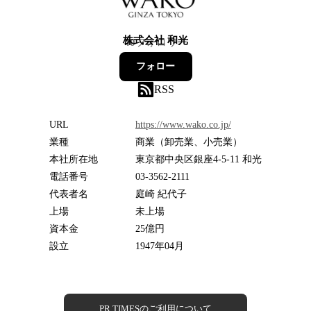
株式会社 和光
40
フォロワー
フォロー
RSS
URL
https://www.wako.co.jp/
業種
商業（卸売業、小売業）
本社所在地
東京都中央区銀座4-5-11 和光
電話番号
03-3562-2111
代表者名
庭崎 紀代子
上場
未上場
資本金
25億円
設立
1947年04月
PR TIMESのご利用について