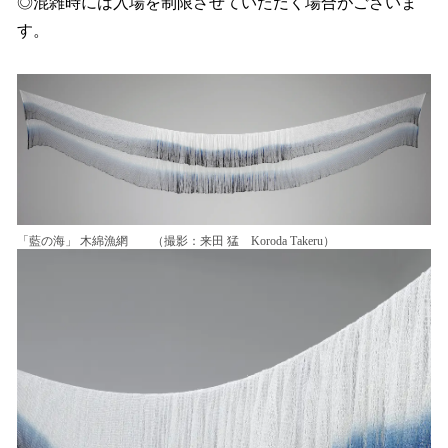
◎混雑時には入場を制限させていただく場合がございま
す。
「藍の海」 木綿漁網 （撮影：来田 猛 Koroda Takeru）