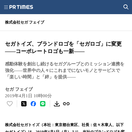
株式会社セガ フェイブ
セガトイズ、ブランドロゴを「セガロゴ」に変更
——コーポレートロゴも一新―—
感動体験を創出し続けるセガグループとのミッション連携を
強化――世界中の人々にこれまでにないモノとサービスで
「楽しい時間」と「絆」を提供――
セガ フェイブ
2019年4月1日 10時00分
い
い
ね
！
株式会社セガトイズ（本社：東京都台東区、社長：佐々木章人、以下
数
セガトイズ）は、2019年4月1日（月）より、当社のブランドロゴを変