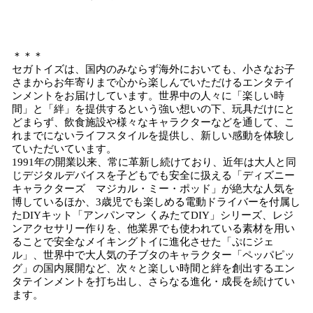
＊＊＊
セガトイズは、国内のみならず海外においても、小さなお子
さまからお年寄りまで心から楽しんでいただけるエンタテイ
ンメントをお届けしています。世界中の人々に「楽しい時
間」と「絆」を提供するという強い想いの下、玩具だけにと
どまらず、飲食施設や様々なキャラクターなどを通して、こ
れまでにないライフスタイルを提供し、新しい感動を体験し
ていただいています。
1991年の開業以来、常に革新し続けており、近年は大人と同
じデジタルデバイスを子どもでも安全に扱える「ディズニー
キャラクターズ マジカル・ミー・ポッド」が絶大な人気を
博しているほか、3歳児でも楽しめる電動ドライバーを付属し
たDIYキット「アンパンマン くみたてDIY」シリーズ、レジ
ンアクセサリー作りを、他業界でも使われている素材を用い
ることで安全なメイキングトイに進化させた「ぷにジェ
ル」、世界中で大人気の子ブタのキャラクター「ペッパピッ
グ」の国内展開など、次々と楽しい時間と絆を創出するエン
タテインメントを打ち出し、さらなる進化・成長を続けてい
ます。