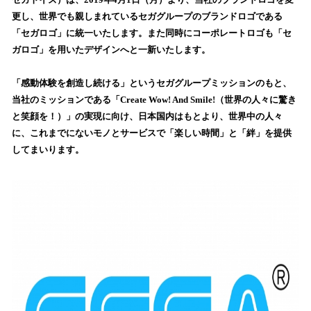
を
更し、世界でも親しまれているセガグループのブランドロゴである
読
「セガロゴ」に統一いたします。また同時にコーポレートロゴも「セ
み
ガロゴ」を用いたデザインへと一新いたします。
込
み
「感動体験を創造し続ける」というセガグループミッションのもと、
中
で
当社のミッションである「Create Wow! And Smile!（世界の人々に驚き
す
と笑顔を！）」の実現に向け、日本国内はもとより、世界中の人々
に、これまでにないモノとサービスで「楽しい時間」と「絆」を提供
してまいります。