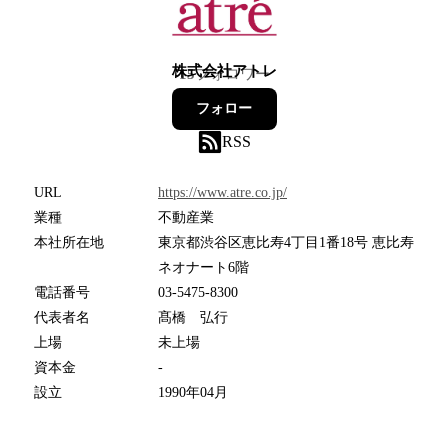
株式会社アトレ
15
フォロワー
フォロー
RSS
URL
https://www.atre.co.jp/
業種
不動産業
本社所在地
東京都渋谷区恵比寿4丁目1番18号 恵比寿
ネオナート6階
電話番号
03-5475-8300
代表者名
髙橋 弘行
上場
未上場
資本金
-
設立
1990年04月