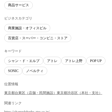
商品サービス
ビジネスカテゴリ
商業施設・オフィスビル
百貨店・スーパー・コンビニ・ストア
キーワード
シャン・ド・エルブ
アトレ
アトレ上野
POP UP
SONIC
ノベルティ
位置情報
東京都
台東区
（
店舗・民間施設
）
東京都
渋谷区
（
本社・支社
）
関連リンク
https://champdeherbe.atre.co.jp/