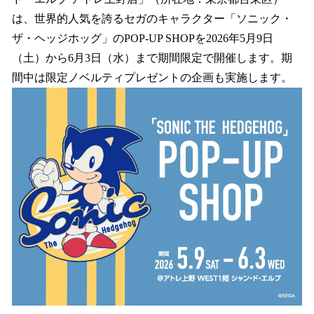
読
み
は、世界的人気を誇るセガのキャラクター「ソニック・
込
ザ・ヘッジホッグ」のPOP-UP SHOPを2026年5月9日
み
（土）から6月3日（水）まで期間限定で開催します。期
中
で
間中は限定ノベルティプレゼントの企画も実施します。
す