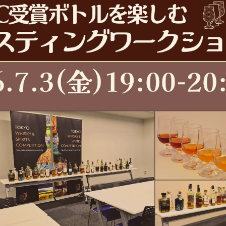
数
を
読
み
込
み
中
で
す