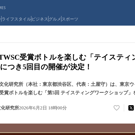
ES
ン
ライフスタイル
ビジネス
グルメ
スポーツ
催] TWSC受賞ボトルを楽しむ「テイステ
につき5回目の開催が決定！
文化研究所（本社：東京都渋谷区、代表：土屋守）は、東京ウ
受賞ボトルを楽しむ「第5回 テイスティングワークショップ」
文化研究所
2026年6月2日 18時00分
い
い
ね
！