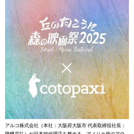
数
を
読
み
込
み
中
で
す
アルコ株式会社（本社：大阪府大阪市 代表取締役社長：
降幡昌弘）が日本総代理店を務める、アメリカ発のアウ