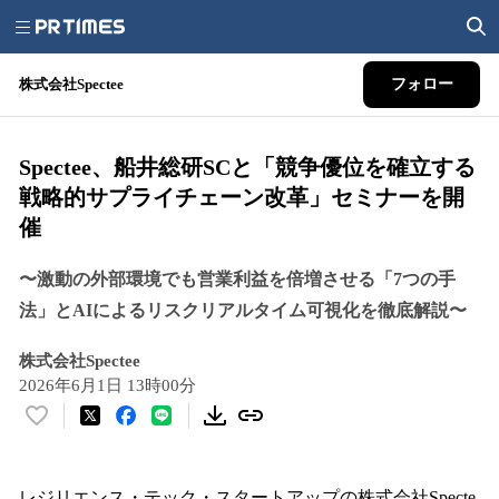
株式会社Spectee
フォロー
Spectee、船井総研SCと「競争優位を確立する
戦略的サプライチェーン改革」セミナーを開
催
〜激動の外部環境でも営業利益を倍増させる「7つの手
法」とAIによるリスクリアルタイム可視化を徹底解説〜
株式会社Spectee
2026年6月1日 13時00分
い
い
ね
！
レジリエンス・テック・スタートアップの株式会社Specte