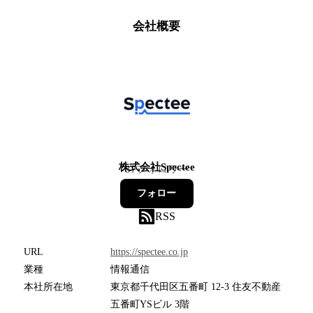
会社概要
株式会社Spectee
37
フォロワー
フォロー
RSS
URL
https://spectee.co.jp
業種
情報通信
本社所在地
東京都千代田区五番町 12-3 住友不動産
五番町YSビル 3階