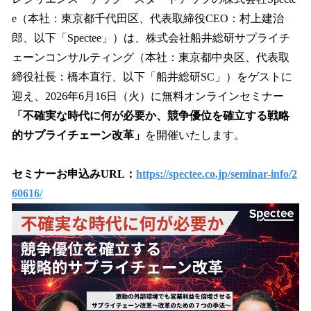
数
e（本社：東京都千代田区、代表取締役CEO：村上建治
を
郎、以下「Spectee」）は、株式会社船井総研サプライチ
読
み
ェーンコンサルティング（本社：東京都中央区、代表取
込
締役社長：橋本直行、以下「船井総研SC」）をゲストに
み
迎え、2026年6月16日（火）に無料オンラインセミナー
中
で
「不確実な時代に何が必要か、競争優位を確立する戦略
す
的サプライチェーン改革」
を開催いたします。
セミナーお申込みURL：
https://spectee.co.jp/seminar-info/2
60616/