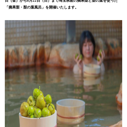
日（金）から8月22日（日）まで埼玉県産の摘果梨と梨の葉を使った
読
「摘果梨・梨の葉風呂」を開催いたします。
み
込
み
中
で
す