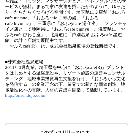
や雑誌・コミック、マッサージチェア、PCレンタルなどのサ
ービスが無料。まるで家に友達を招いたかのように、ゆった
り・だらだらくつろげる空間です。埼玉県に３店舗「おふろ
cafe utatane」「おふろcafe 白寿の湯」「おふろ
cafe bivouac」、三重県に「おふろcafe 湯守座」。フランチャ
イズ店として静岡県に「おふろcafe bijinyu」、滋賀県に「お
ふろcafe びわこ座」、北海道に「芦別温泉 おふろcafe 星遊
館」の計７店舗で展開中です。
「おふろcafe(R)」は、株式会社温泉道場の登録商標です。
■株式会社温泉道場
2011年3月創業。埼玉県を中心に「おふろcafe(R)」ブランド
をはじめとする温浴施設や、リゾート施設の運営やコンサル
ティング、地域事業投資再生支援を行う。「おふろから文化
を発信する」の企業理念の下、業界での新たな価値創造、地
域活性化への貢献、人材の育成を目指して活動しています。
http://onsendojo.com/
このプレスリリースには、