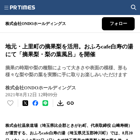
株式会社ONDOホールディングス
フォロー
地元・上里町の摘果梨を活用。おふろcafe白寿の湯
にて「摘果梨・梨の葉風呂」を開催
摘果の時期や梨の種類によって大きさや表面の模様、形も
様々な梨や梨の葉を実際に手に取りお楽しみいただけます
株式会社ONDOホールディングス
2021年8月12日 12時09分
い
い
ね
！
​株式会社温泉道場（埼玉県比企郡ときがわ町、代表取締役 山﨑寿樹）
数
が運営する、おふろcafe白寿の湯（埼玉県児玉郡神川町）では、8月20
を