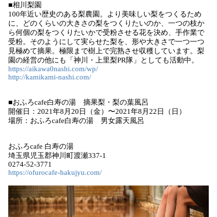
■相川梨園
100年近い歴史のある梨農園。より美味しい梨をつくるため
に、どのくらいの大きさの梨をつくりたいのか、一つの枝か
ら何個の梨をつくりたいかで受粉させる花を決め、手作業で
受粉。そのようにして実らせた梨を、形や大きさで一つ一つ
見極めて摘果。極限まで樹上で完熟させ収穫しています。梨
園の経営の他にも「神川・上里梨PR隊」としても活動中。
https://aikawa0nashi.com/wp/
http://kamikami-nashi.com/
■おふろcafe白寿の湯 摘果梨・梨の葉風呂
開催日：2021年8月20日（金）〜2021年8月22日（日）
場所：おふろcafe白寿の湯 男女露天風呂
おふろcafe 白寿の湯
埼玉県児玉郡神川町渡瀬337-1
0274-52-3771
https://ofurocafe-hakujyu.com/