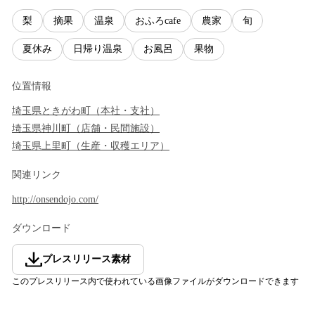
梨
摘果
温泉
おふろcafe
農家
旬
夏休み
日帰り温泉
お風呂
果物
位置情報
埼玉県
ときがわ町
（
本社・支社
）
埼玉県
神川町
（
店舗・民間施設
）
埼玉県
上里町
（
生産・収穫エリア
）
関連リンク
http://onsendojo.com/
ダウンロード
プレスリリース素材
このプレスリリース内で使われている画像ファイルがダウンロードできます