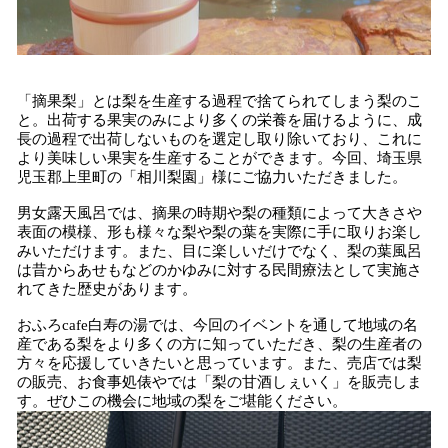
「摘果梨」とは梨を生産する過程で捨てられてしまう梨のこ
と。出荷する果実のみにより多くの栄養を届けるように、成
長の過程で出荷しないものを選定し取り除いており、これに
より美味しい果実を生産することができます。今回、埼玉県
児玉郡上里町の「相川梨園」様にご協力いただきました。
男女露天風呂では、摘果の時期や梨の種類によって大きさや
表面の模様、形も様々な梨や梨の葉を実際に手に取りお楽し
みいただけます。また、目に楽しいだけでなく、梨の葉風呂
は昔からあせもなどのかゆみに対する民間療法として実施さ
れてきた歴史があります。
おふろcafe白寿の湯では、今回のイベントを通して地域の名
産である梨をより多くの方に知っていただき、梨の生産者の
方々を応援していきたいと思っています。また、売店では梨
の販売、お食事処俵やでは「梨の甘酒しぇいく」を販売しま
す。ぜひこの機会に地域の梨をご堪能ください。