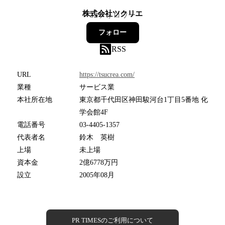
株式会社ツクリエ
32
フォロワー
フォロー
RSS
URL
https://tsucrea.com/
業種
サービス業
本社所在地
東京都千代田区神田駿河台1丁目5番地 化
学会館4F
電話番号
03-4405-1357
代表者名
鈴木 英樹
上場
未上場
資本金
2億6778万円
設立
2005年08月
PR TIMESのご利用について