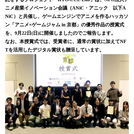
読
み
ニメ産業イノベーション会議（ANiC・アニック 以下A
込
NiC）と共催し、ゲームエンジンでアニメを作るハッカソ
み
ン「アニメ×ゲームジャム in 京都」の優秀作品の授賞式
中
で
を、9月22日(日)に開催しましたのでご報告します。
す
なお、本授賞式では、受賞者に、通常の賞状に加えてNF
Tを活用したデジタル賞状も贈呈しています。