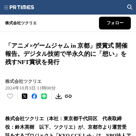
株式会社ツクリエ
フォロー
「アニメ×ゲームジャム in 京都」授賞式 開催
報告。デジタル技術で半永久的に「想い」を
残すNFT賞状を発行
株式会社ツクリエ
2024年10月3日 11時00分
い
い
ね
！
株式会社ツクリエ（本社：東京都千代田区 代表取締
数
役：鈴木英樹 以下、ツクリエ）が、京都市より運営受
を
託をするプロジェクト「KYO-CCE Lab」は、NPO法人ア