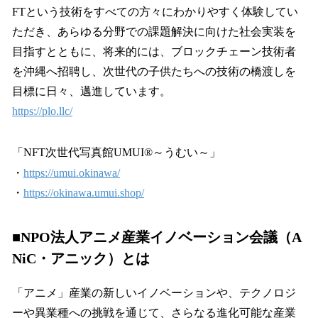
FTという技術をすべての方々にわかりやすく体験してい
ただき、あらゆる分野での課題解決に向けた社会実装を
目指すとともに、将来的には、ブロックチェーン技術者
を沖縄へ招聘し、次世代の子供たちへの技術の橋渡しを
目標に日々、邁進しています。
https://plo.llc/
「NFT次世代写真館UMUI®～うむい～」
・
https://umui.okinawa/
・
https://okinawa.umui.shop/
■
NPO法人アニメ産業イノベーション会議（A
NiC・アニック）とは
「アニメ」産業の新しいイノベーションや、テクノロジ
ーや異業種への挑戦を通じて、さらなる進化可能な産業