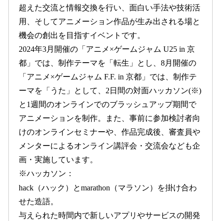
超えた交流と情報交換を行い、面白い手法や技術活
用、そしてアニメーション作品が生み出される場と
機会の創出を目指すイベントです。
2024年3月開催の「アニメ×ゲームジャム U25 in 京
都」では、制作テーマを「転生」とし、8月開催の
「アニメ×ゲームジャム F.F. in 京都」では、制作テ
ーマを「うた」として、2日間の対面ハッカソン(※)
と1週間のオンラインでのブラッシュアップ期間で
アニメーションを制作。また、事前に参加検討者向
けのオンラインセミナーや、作品完成後、審査員や
メンターによるオンライン講評会・交流会なども企
画・実施しています。
※ハッカソン：
hack（ハック）とmarathon（マラソン）を掛け合わ
せた造語。
与えられた時間内で新しいアプリやサービスの開発