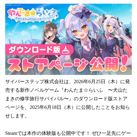
ね
！
数
を
読
み
込
み
中
で
す
サイバーステップ株式会社は、2026年6月25日（木）に発
売する新作ノベルゲーム『わんたま☆らいふ 〜犬山た
まきの修学旅行サバイバル〜』のダウンロード版ストア
ページを、2025年6月18日（木）に公開したことをお知ら
せします。
Steamでは本作の体験版も公開中です！ ぜひ一足先にゲー