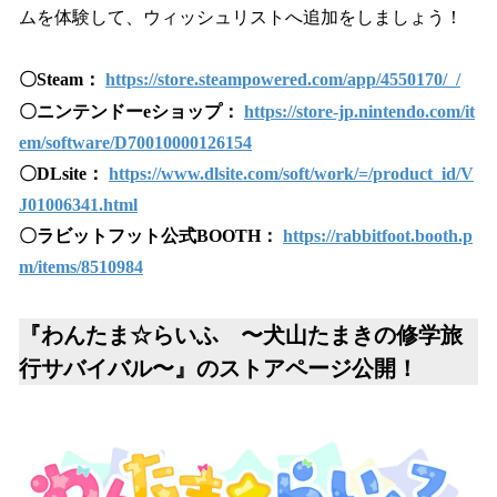
ムを体験して、ウィッシュリストへ追加をしましょう！
〇Steam：
https://store.steampowered.com/app/4550170/_/
〇ニンテンドーeショップ：
https://store-jp.nintendo.com/it
em/software/D70010000126154
〇DLsite：
https://www.dlsite.com/soft/work/=/product_id/V
J01006341.html
〇ラビットフット公式BOOTH：
https://rabbitfoot.booth.p
m/items/8510984
『わんたま☆らいふ 〜犬山たまきの修学旅
行サバイバル〜』のストアページ公開！