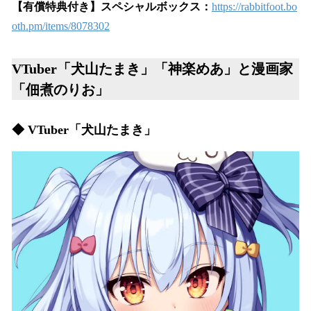
【有償特典付き】スペシャルボックス：
https://rabbitfoot.bo
oth.pm/items/8078302
VTuber「犬山たまき」「神楽めあ」と漫画家
「佃煮のりお」
◆ VTuber「犬山たまき」