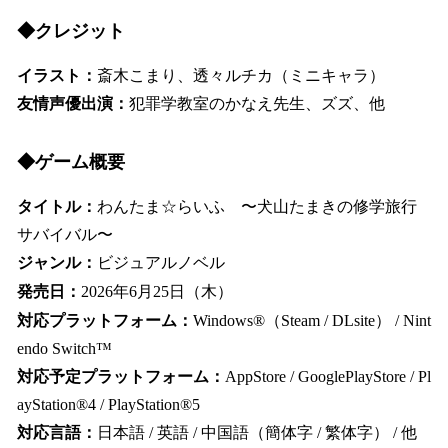
◆クレジット
イラスト：
斎木こまり、透々ルチカ（ミニキャラ）
友情声優出演：
犯罪学教室のかなえ先生、ズズ、他
◆ゲーム概要
タイトル：
わんたま☆らいふ 〜犬山たまきの修学旅行
サバイバル〜
ジャンル：
ビジュアルノベル
発売日：
2026年6月25日（木）
対応プラットフォーム：
Windows®（Steam / DLsite） / Nint
endo Switch™
対応予定プラットフォーム：
AppStore / GooglePlayStore / Pl
ayStation®4 / PlayStation®5
対応言語：
日本語 / 英語 / 中国語（簡体字 / 繁体字） / 他