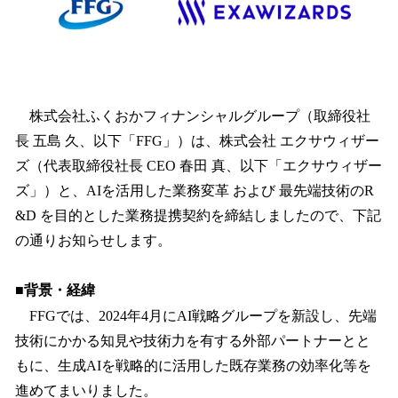
読
み
込
み
中
で
す
株式会社ふくおかフィナンシャルグループ（取締役社
長 五島 久、以下「FFG」）は、株式会社 エクサウィザー
ズ（代表取締役社長 CEO 春田 真、以下「エクサウィザー
ズ」）と、AIを活用した業務変革 および 最先端技術のR
&D を目的とした業務提携契約を締結しましたので、下記
の通りお知らせします。
■背景・経緯
FFGでは、2024年4月にAI戦略グループを新設し、先端
技術にかかる知見や技術力を有する外部パートナーとと
もに、生成AIを戦略的に活用した既存業務の効率化等を
進めてまいりました。