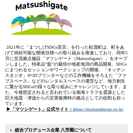
2021年に「まつしげSDGs宣言」を行った松茂町は、町をあ
げて持続可能な開発目標への取り組みを推進しており、同年5
月に交流拠点施設「マツシゲート（Matsushigate）」をオープ
ンしました。特産品”藍”の栽培や地産地消の商品開発、SDGs
にまつわるセッションやワークショップの開催、「キッチン
スタジオ」や3Dプリンターなどの工作機械をそろえた「ファ
ブスペース」などのレンタルスペースの運営など、地方創生
に繋がるSDGsの様々な取り組みにチャレンジしています。ま
た、今後想定されると言われている南海トラフを震源とした
巨大地震・津波からの災害復興時の拠点としての役割も担っ
ています。
▶「マツシゲート」公式サイト：
https://matsushigate.or.jp/
総合プロデュース企業 八芳園について