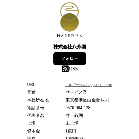
株式会社八芳園
73
フォロワー
フォロー
RSS
URL
http://www.happo-en.com/
業種
サービス業
本社所在地
東京都港区白金台1-1-1
電話番号
0570-064-128
代表者名
井上義則
上場
未上場
資本金
1億円
設立
1952年09月