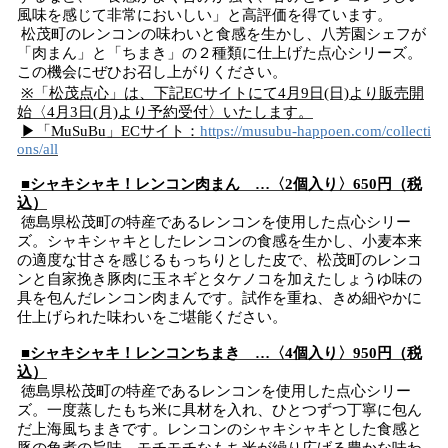
風味を感じて非常においしい」と高評価を得ています。
松茂町のレンコンの味わいと食感を生かし、八芳園シェフが
「肉まん」と「ちまき」の２種類に仕上げた点心シリーズ。
この機会にぜひお召し上がりください。
※「松茂点心」は、下記ECサイトにて4月9日(日)より販売開
始〈4月3日(月)より予約受付〉いたします。
▶「MuSuBu」ECサイト：
https://musubu-happoen.com/collecti
ons/all
■シャキシャキ！レンコン肉まん …〈2個入り〉650円（税
込）
徳島県松茂町の特産であるレンコンを使用した点心シリー
ズ。シャキシャキとしたレンコンの食感を生かし、小麦本来
の適度な甘さを感じるもっちりとした皮で、松茂町のレンコ
ンと自家挽き豚肉に玉ネギとタケノコを加えたしょうゆ味の
具を包んだレンコン肉まんです。試作を重ね、きめ細やかに
仕上げられた味わいをご堪能ください。
■シャキシャキ！レンコンちまき …〈4個入り〉950円（税
込）
徳島県松茂町の特産であるレンコンを使用した点心シリー
ズ。一度蒸したもち米に具材を入れ、ひとつずつ丁寧に包ん
だ上海風ちまきです。レンコンのシャキシャキとした食感と