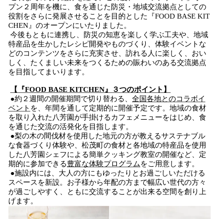
プン２周年を機に、食を通じた防災・地域交流拠点としての
役割をさらに発展させることを目的とした『FOOD BASE KIT
CHEN』のオープンにいたりました。
今後もともに連携し、防災の知恵を楽しく学ぶ工夫や、地域
特産品を生かしたレシピ開発やものづくり、体験イベントな
どのコンテンツをさらに充実させ、訪れる人に楽しく、おい
しく、たくましい未来をつくるための賑わいのある交流拠点
を目指してまいります。
【『FOOD BASE KITCHEN』３つのポイント】
●約２週間の開催期間で切り替わる、
全国各地とのコラボイ
ベント
を、年間を通して定期的に開催予定です。地域の食材
を取り入れた八芳園が手掛けるカフェメニューをはじめ、食
を通じた交流の活発化を目指します。
●梨の木の間伐材を使用した地元の方が教えるサステナブル
な食器づくり体験や、松茂町の食材と各地域の特産品を使用
した八芳園シェフによる簡単クッキング教室の開催など、定
期的に参加できる
豊富な体験プログラム
をご用意します。
●施設内には、大人の方にもゆったりとお過ごしいただける
スペースを新設。お子様から年配の方まで幅広い世代の方々
が過ごしやすく、ともに交流することが出来る空間を創り上
げます。