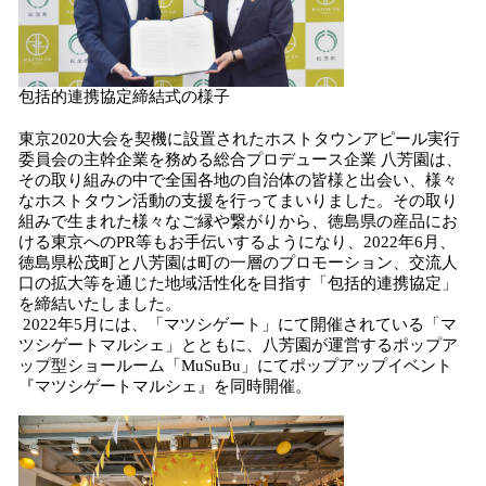
包括的連携協定締結式の様子
東京2020大会を契機に設置されたホストタウンアピール実行
委員会の主幹企業を務める総合プロデュース企業 八芳園は、
その取り組みの中で全国各地の自治体の皆様と出会い、様々
なホストタウン活動の支援を行ってまいりました。その取り
組みで生まれた様々なご縁や繋がりから、徳島県の産品にお
ける東京へのPR等もお手伝いするようになり、2022年6月、
徳島県松茂町と八芳園は町の一層のプロモーション、交流人
口の拡大等を通じた地域活性化を目指す「包括的連携協定」
を締結いたしました。
2022年5月には、「マツシゲート」にて開催されている「マ
ツシゲートマルシェ」とともに、八芳園が運営するポップア
ップ型ショールーム「MuSuBu」にてポップアップイベント
『マツシゲートマルシェ』を同時開催。