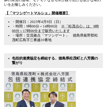
豚の角煮の旨味、モチモチなもち米が繰り広げる豊かな味わ
いをお愉しみください。
【「マツシゲートマルシェ」開催概要】
・開催日：2023年4月9日（日）
・時間：9時00分～14時00分
※「松茂点心」は、9時
00分～17時00分まで販売いたします
・場所：交流拠点「マツシゲート」 徳島県板野郡松
茂町広島字三番越10番地
包括的連携協定を締結する、徳島県松茂町と八芳園の
繋がり