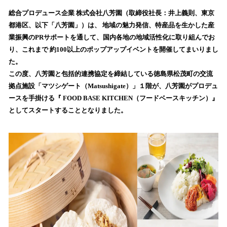
ね
！
総合プロデュース企業 株式会社八芳園（取締役社長：井上義則、東京
数
都港区、以下「八芳園」）は、 地域の魅力発信、特産品を生かした産
を
業振興のPRサポートを通して、国内各地の地域活性化に取り組んでお
読
り、これまで 約100以上のポップアップイベントを開催してまいりまし
み
た。
込
この度、八芳園と包括的連携協定を締結している徳島県松茂町の交流
み
拠点施設「マツシゲート（Matsushigate）」１階が、八芳園がプロデュ
中
で
ースを手掛ける『 FOOD BASE KITCHEN（フードベースキッチン）』
す
としてスタートすることとなりました。