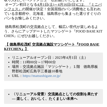
取り入れたイベントメニューもお届けいたします。
オープン初日となる
4月1日(土)～4月16日(日)には、『ミニパ
ンフェス』
の開催が決定！全国屈指のパン消費地とも言われ
ている京都府や、北海道、福島県から集まった選りすぐりの
パンをお愉しみください。
徳島県松茂町の交流拠点として、幅広い世代が楽しめるよ
う、さらにアップデートしたマツシゲート『FOOD BASE KIT
CHEN』にぜひお越しください。
【 徳島県松茂町 交流拠点施設マツシゲート『FOOD BASE
KITCHEN』】
リニューアルオープン日：2023年4月1日（土）
時間：11時00分～17時00分
場所：交流拠点施設「マツシゲート」１階 徳島県板
野郡松茂町広島字三番越10番地
URL：
https://matsushigate.or.jp/
〈リニューアル背景〉交流拠点としての役割を果たす
― 楽しく、おいしく、たくましい未来へ