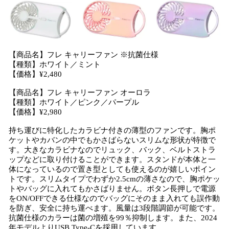
【商品名】フレ キャリーファン ※抗菌仕様
【種類】ホワイト／ミント
【価格】¥2,480
【商品名】フレ キャリーファン オーロラ
【種類】ホワイト／ピンク／パープル
【価格】¥2,980
持ち運びに特化したカラビナ付きの薄型のファンです。胸ポ
ケットやカバンの中でもかさばらないスリムな形状が特徴で
す。大きなカラビナなのでリュック、バック、ベルトストラ
ップなどに取り付けることができます。スタンドが本体と一
体になっているので置き型としても使えるのが嬉しいポイン
トです。スリムタイプでわずか2.5cmの薄さなので、胸ポケッ
トやバッグに入れてもかさばりません。ボタン長押しで電源
をON/OFFできる仕様なのでバッグにそのまま入れても誤作動
を防ぎ、安全に持ち運べます。風量は3段階調節が可能です。
抗菌仕様のカラーは菌の増殖を99％抑制します。また、2024
年モデルよりUSB Type-Cを採用しています。