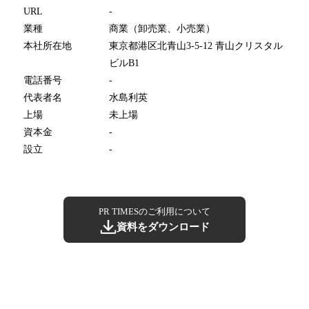
URL
-
業種
商業（卸売業、小売業）
本社所在地
東京都港区北青山3-5-12 青山クリスタル
ビルB1
電話番号
-
代表者名
水島利英
上場
未上場
資本金
-
設立
-
PR TIMESのご利用について
資料をダウンロード