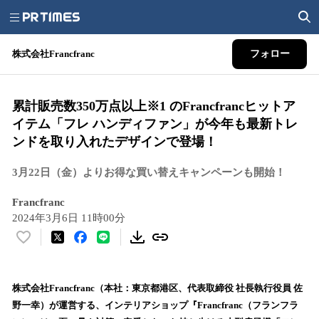
株式会社Francfranc
フォロー
累計販売数350万点以上※1 のFrancfrancヒットア
イテム「フレ ハンディファン」が今年も最新トレ
ンドを取り入れたデザインで登場！
3月22日（金）よりお得な買い替えキャンペーンも開始！
Francfranc
2024年3月6日 11時00分
い
い
ね
！
株式会社Francfranc（本社：東京都港区、代表取締役 社長執行役員 佐
数
野一幸）が運営する、インテリアショップ『Francfranc（フランフラ
を