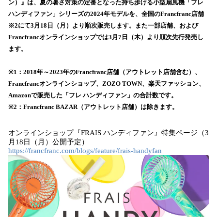
ン）』は、夏の暑さ対策の定番となった持ち歩ける小型扇風機「フレ
読
ハンディファン」シリーズの2024年モデルを、全国のFrancfranc店舗
み
※2にて3月18日（月）より順次販売します。また一部店舗、および
込
Francfrancオンラインショップでは3月7日（木）より順次先行発売し
み
ます。
中
で
す
※1：2018年～2023年のFrancfranc店舗（アウトレット店舗含む）、
Francfrancオンラインショップ、ZOZO TOWN、楽天ファッション、
Amazonで販売した「フレ ハンディファン」の合計数です。
※2：Francfranc BAZAR（アウトレット店舗）は除きます。
オンラインショップ『FRAIS ハンディファン』特集ページ（3
月18日（月）公開予定）
https://francfranc.com/blogs/feature/frais-handyfan