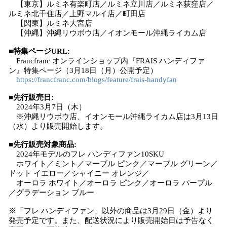
【東京】ルミネ有楽町店／ルミネ立川店／ルミネ荻窪店／
ルミネ北千住店／上野マルイ店／町田店
【関東】ルミネ大宮店
【沖縄】沖縄リウボウ店／イオンモール沖縄ライカム店
■特集ページURL:
Francfranc オンラインショップ内『FRAIS ハンディファ
ン』特集ページ（3月18日（月）公開予定）
https://francfranc.com/blogs/feature/frais-handyfan
■先行販売日:
2024年3月7日（木）
※沖縄リウボウ店、イオンモール沖縄ライカム店は3月13日
（水）より販売開始します。
■先行販売対象商品:
2024年モデルのフレ ハンディファン10SKU
ホワイト／ミント／マーブル ピンク／マーブル グリーン／
ドット イエロー／シャイニー オレンジ／
オーロラ ホワイト／オーロラ ピンク／オーロラ パープル
／グラデーション ブルー
※「フレ ハンディファン」以外の商品は3月29日（金）より
発売予定です。また、配送状況により販売開始日は予告なく