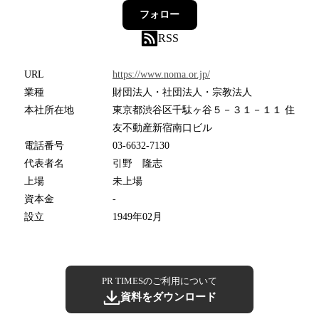
フォロー
RSS
URL
https://www.noma.or.jp/
業種
財団法人・社団法人・宗教法人
本社所在地
東京都渋谷区千駄ヶ谷５－３１－１１ 住
友不動産新宿南口ビル
電話番号
03-6632-7130
代表者名
引野 隆志
上場
未上場
資本金
-
設立
1949年02月
PR TIMESのご利用について
資料をダウンロード