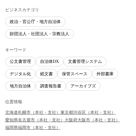
ビジネスカテゴリ
政治・官公庁・地方自治体
財団法人・社団法人・宗教法人
キーワード
公文書管理
自治体DX
文書管理システム
デジタル化
紙文書
保管スペース
外部書庫
地方自治体
調査報告書
アーカイブズ
位置情報
北海道
札幌市
（
本社・支社
）
東京都
渋谷区
（
本社・支社
）
愛知県
名古屋市
（
本社・支社
）
大阪府
大阪市
（
本社・支社
）
福岡県
福岡市
（
本社・支社
）