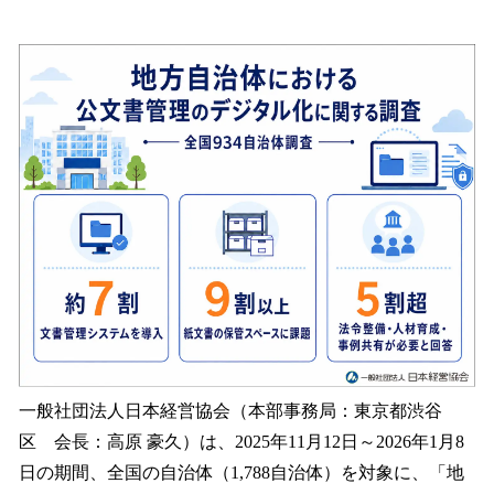
い
ね
！
数
を
読
み
込
み
中
で
す
一般社団法人日本経営協会（本部事務局：東京都渋谷
区 会長：高原 豪久）は、2025年11月12日～2026年1月8
日の期間、全国の自治体（1,788自治体）を対象に、「地