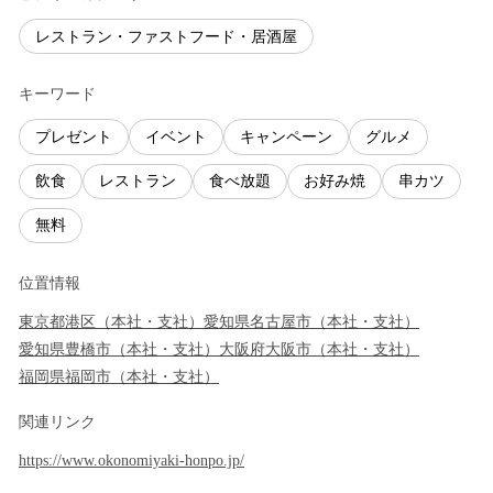
レストラン・ファストフード・居酒屋
キーワード
プレゼント
イベント
キャンペーン
グルメ
飲食
レストラン
食べ放題
お好み焼
串カツ
無料
位置情報
東京都
港区
（
本社・支社
）
愛知県
名古屋市
（
本社・支社
）
愛知県
豊橋市
（
本社・支社
）
大阪府
大阪市
（
本社・支社
）
福岡県
福岡市
（
本社・支社
）
関連リンク
https://www.okonomiyaki-honpo.jp/