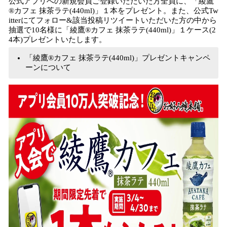
公式アプリへの新規会員ご登録いただいた方全員に、「綾鷹
込
®︎カフェ 抹茶ラテ(440ml)」１本をプレゼント。また、公式Tw
み
itterにてフォロー&該当投稿リツイートいただいた方の中から
中
抽選で10名様に「綾鷹®︎カフェ 抹茶ラテ(440ml)」１ケース(2
で
4本)プレゼントいたします。
す
「綾鷹®︎カフェ 抹茶ラテ(440ml)」プレゼントキャンペ
ーンについて