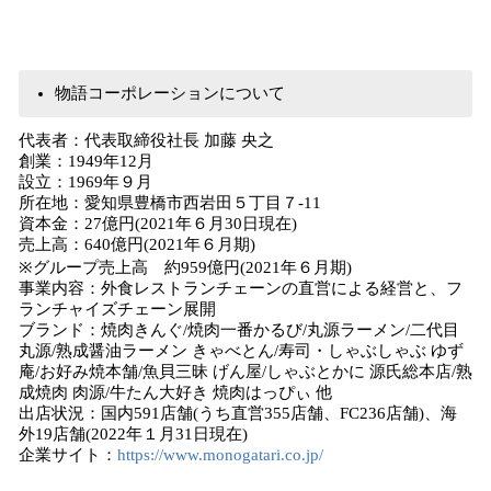
物語コーポレーションについて
代表者：代表取締役社長 加藤 央之
創業：1949年12月
設立：1969年９月
所在地：愛知県豊橋市西岩田５丁目７-11
資本金：27億円(2021年６月30日現在)
売上高：640億円(2021年６月期)
※グループ売上高 約959億円(2021年６月期)
事業内容：外食レストランチェーンの直営による経営と、フ
ランチャイズチェーン展開
ブランド：焼肉きんぐ/焼肉一番かるび/丸源ラーメン/二代目
丸源/熟成醤油ラーメン きゃべとん/寿司・しゃぶしゃぶ ゆず
庵/お好み焼本舗/魚貝三昧 げん屋/しゃぶとかに 源氏総本店/熟
成焼肉 肉源/牛たん大好き 焼肉はっぴぃ 他
出店状況：国内591店舗(うち直営355店舗、FC236店舗)、海
外19店舗(2022年１月31日現在)
企業サイト：
https://www.monogatari.co.jp/