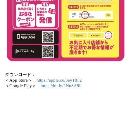
ダウンロード：
＜App Store＞
https://apple.co/3eyT8F2
＜Google Play＞
https://bit.ly/2Nu8A9h