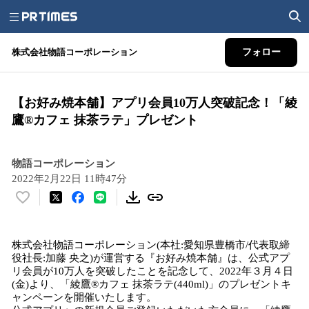
株式会社物語コーポレーション
フォロー
【お好み焼本舗】アプリ会員10万人突破記念！「綾
鷹®︎カフェ 抹茶ラテ」プレゼント
物語コーポレーション
2022年2月22日 11時47分
い
い
ね
株式会社物語コーポレーション(本社:愛知県豊橋市/代表取締
！
役社長:加藤 央之)が運営する『お好み焼本舗』は、公式アプ
数
リ会員が10万人を突破したことを記念して、2022年３月４日
を
(金)より、「綾鷹®︎カフェ 抹茶ラテ(440ml)」のプレゼントキ
読
ャンペーンを開催いたします。
み