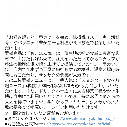
「お好み焼」と「串カツ」を始め、鉄板焼（ステーキ・海鮮
等）やバラエティ豊かな一品料理が食べ放題でお楽しみいた
だけます。
看板商品の「おこほん焼」は、薄生地の軽い食感に豊富な具
材で仕上げたお好み焼で、注文をいただいてからスタッフが
特注の極厚鉄板で焼き上げてご提供しています。「串カツ」
は、店内で１本ずつ丁寧に串打ちする本格派。温度と揚げ時
間にもこだわり、サクサクの食感が人気です。
この二枚看板メニューは、一番人気の「スタンダード食べ放
題コース」(税抜1,980円/税込2,178円)からお召し上がりいた
だけます。また、ドリンクバー近くにある綿菓子機やかき氷
機は自由にご利用いただくことができ、特にお子さまからの
人気を得ています※。学生からファミリー、少人数から大人
数の宴会まで幅広いシーンでご利用いただけます。
※一部設置していない店舗もございます
■おこほんWEBページ：
https://www.okonomiyaki-honpo.jp/
■おこほん公式Twitter：
https://twitter.com/okohon_official