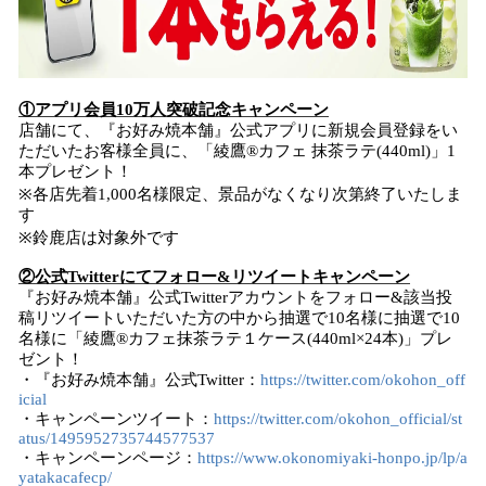
①アプリ会員10万人突破記念キャンペーン
店舗にて、『お好み焼本舗』公式アプリに新規会員登録をい
ただいたお客様全員に、「綾鷹®︎カフェ 抹茶ラテ(440ml)」1
本プレゼント！
※各店先着1,000名様限定、景品がなくなり次第終了いたしま
す
※鈴鹿店は対象外です
②公式Twitterにてフォロー&リツイートキャンペーン
『お好み焼本舗』公式Twitterアカウントをフォロー&該当投
稿リツイートいただいた方の中から抽選で10名様に抽選で10
名様に「綾鷹®︎カフェ抹茶ラテ１ケース(440ml×24本)」プレ
ゼント！
・『お好み焼本舗』公式Twitter：
https://twitter.com/okohon_off
icial
・キャンペーンツイート：
https://twitter.com/okohon_official/st
atus/1495952735744577537
・キャンペーンページ：
https://www.okonomiyaki-honpo.jp/lp/a
yatakacafecp/