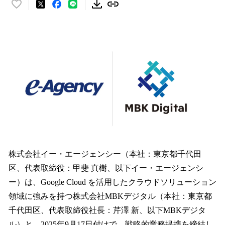
い
い
ね
！
数
を
読
み
込
み
中
で
す
株式会社イー・エージェンシー（本社：東京都千代田
区、代表取締役：甲斐 真樹、以下イー・エージェンシ
ー）は、Google Cloud を活用したクラウドソリューション
領域に強みを持つ株式会社MBKデジタル（本社：東京都
千代田区、代表取締役社長：芹澤 新、以下MBKデジタ
ル）と、2025年9月17日付けで、戦略的業務提携を締結し