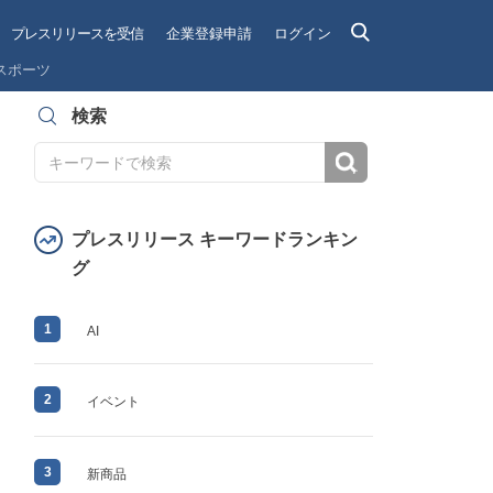
プレスリリースを受信
企業登録申請
ログイン
スポーツ
検索
検索
プレスリリース キーワードランキン
グ
1
AI
2
イベント
3
新商品