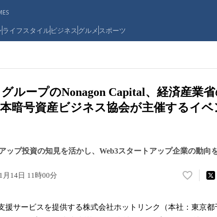
ES
ン
ライフスタイル
ビジネス
グルメ
スポーツ
ループのNonagon Capital、経済産
本暗号資産ビジネス協会が主催するイベ
アップ投資の知見を活かし、Web3スタートアップ企業の動向
11月14日 11時00分
い
い
ね
グ支援サービスを提供する株式会社ホットリンク（本社：東京都
！