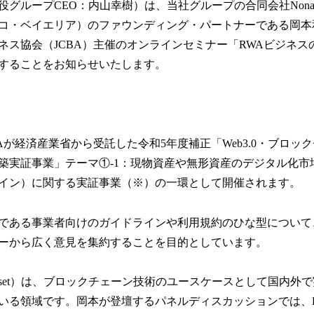
数
役グループCEO：内山幸樹）は、当社グループの合同会社Nonagon 
を
コ・ベイエリア）のファウンディング・パートナーである岡本
読
ネス協会（JCBA）主催のオンラインセミナー「RWAビジネス
み
込
することをお知らせいたします。
み
中
で
す
Aが経済産業省から受託した令和5年度補正「Web3.0・ブロッ
築実証事業」テーマ①-1：現物資産や無形資産のデジタル化市
イン）に関する実証事業（※）の一環として開催されます。
である事業者向けのガイドラインや利用規約のひな型について
ーから広く意見を集約することを目的としています。
rld Asset）は、ブロックチェーン技術のユースケースとして国内
る領域です。岡本が登壇するパネルディスカッションでは、Deci