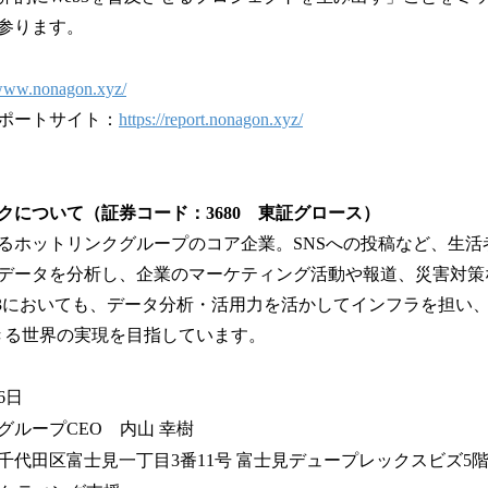
参ります。
/www.nonagon.xyz/
ポートサイト：
https://report.nonagon.xyz/
クについて（証券コード：3680 東証グロース）
るホットリンクグループのコア企業。SNSへの投稿など、生活
データを分析し、企業のマーケティング活動や報道、災害対策
b3においても、データ分析・活用力を活かしてインフラを担い、
できる世界の実現を目指しています。
6日
グループCEO 内山 幸樹
千代田区富士見一丁目3番11号 富士見デュープレックスビズ5