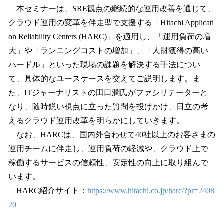
本セミナーは、SRE観点の継続的な運用改善を通じて、
クラウド運用の変革を伴走型で支援する「Hitachi Applicati
on Reliability Centers (HARC)」を適用し、「運用負荷の増
大」や「ランニングコストの増加」、「人財獲得の高い
ハードル」といった現場の課題を解決する手法につい
て、具体的なユースケースを交えてご説明します。ま
た、ITジャーナリストの田口潤氏がファシリテーターと
なり、随時鋭い視点に立った質問を投げかけ、日立の考
えるクラウド運用改革を明らかにしていきます。
なお、HARCは、国内外合わせて40社以上のお客さまの
運用チームに伴走し、運用負荷の軽減や、クラウド上で
稼働するサービスの信頼性、安定性の向上に取り組んで
います。
HARC紹介サイト：
https://www.hitachi.co.jp/harc/?pr=2408
20