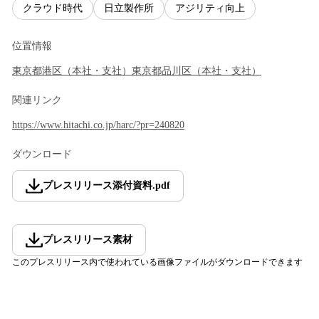
クラウド時代
日立製作所
アジリティ向上
位置情報
東京都
港区
（
本社・支社
）
東京都
品川区
（
本社・支社
）
関連リンク
https://www.hitachi.co.jp/harc/?pr=240820
ダウンロード
プレスリリース添付資料
.
pdf
プレスリリース素材
このプレスリリース内で使われている画像ファイルがダウンロードできます