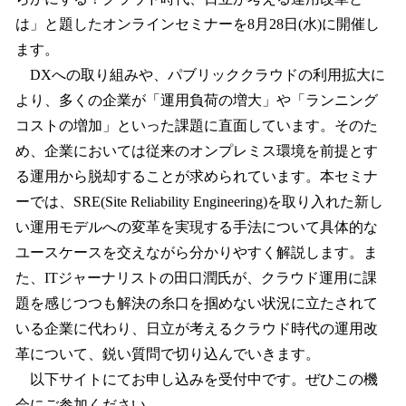
読
み
は」と題したオンラインセミナーを8月28日(水)に開催し
込
ます。
み
DXへの取り組みや、パブリッククラウドの利用拡大に
中
で
より、多くの企業が「運用負荷の増大」や「ランニング
す
コストの増加」といった課題に直面しています。そのた
め、企業においては従来のオンプレミス環境を前提とす
る運用から脱却することが求められています。本セミナ
ーでは、SRE(Site Reliability Engineering)を取り入れた新し
い運用モデルへの変革を実現する手法について具体的な
ユースケースを交えながら分かりやすく解説します。ま
た、ITジャーナリストの田口潤氏が、クラウド運用に課
題を感じつつも解決の糸口を掴めない状況に立たされて
いる企業に代わり、日立が考えるクラウド時代の運用改
革について、鋭い質問で切り込んでいきます。
以下サイトにてお申し込みを受付中です。ぜひこの機
会にご参加ください。