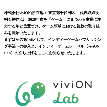
い
ね
！
株式会社viviON(所在地： 東京都千代田区、 代表取締役：
数
明石耕作)は、2026年度を「ゲーム」にまつわる事業に注
を
力する年と位置づけ、ゲーム領域における複数の取り組
読
み
みを開始いたします。
込
まずはその第1弾として、インディーゲームパブリッシン
み
グ事業への参入と、インディーゲームレーベル〈viviON
中
で
Lab〉の立ち上げをここにお知らせいたします。
す