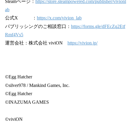
Steamページ：
https://store.steampowered.com/publisher/vivionl
ab
公式X ：
https://x.com/vivion_lab
パブリッシングのご相談窓口：
https://forms.gle/dFEcZq2Etf
Rmf4Vs5
運営会社：株式会社 viviON
https://vivion.jp/
©Egg Hatcher
©silver978 / Mankind Games, Inc.
©Egg Hatcher
©INAZUMA GAMES
©viviON