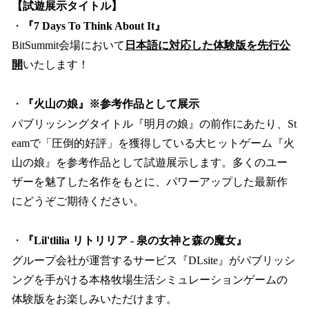
【試遊展示タイトル】
・
『7 Days To Think About It』
BitSummit会場において
日本語に対応した体験版を先行公
開
いたします！
・
『火山の娘』※参考作品として展示
パブリッシングタイトル『明月の娘』の前作にあたり、St
eamで「圧倒的好評」を獲得している大ヒットゲーム『火
山の娘』を参考作品として試遊展示します。多くのユー
ザーを魅了した名作をもとに、パワーアップした最新作
にどうぞご期待ください。
・
『Lil'tlilia リトリリア - 泉の女神と森の魔女』
グループ会社が運営するサービス『DLsite』がパブリッシ
ングを手がける本格牧場生活シミュレーションゲームの
体験版をお楽しみいただけます。