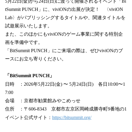
5月22日(金)から24日(日)に渡って開催されるイベント「Bi
tSummit PUNCH」に、viviONの出展が決定！ 〈viviON
Lab〉がパブリッシングするタイトルや、関連タイトルを
試遊展示いたします。
また、このほかにもviviONのゲーム事業に関する特別企
画を準備中です。
「BitSummit PUNCH」にご来場の際は、ぜひviviONのブ
ースにお立ち寄りください。
「BitSummit PUNCH」
日時 ：2026年5⽉22⽇(金) 〜 5⽉24⽇(日) 各⽇10:00〜1
7:00
会場 ：京都市勧業館みやこめっせ
住所 ：〒606-8343 京都市左京区岡崎成勝寺町9番地の1
イベント公式サイト：
https://bitsummit.org/