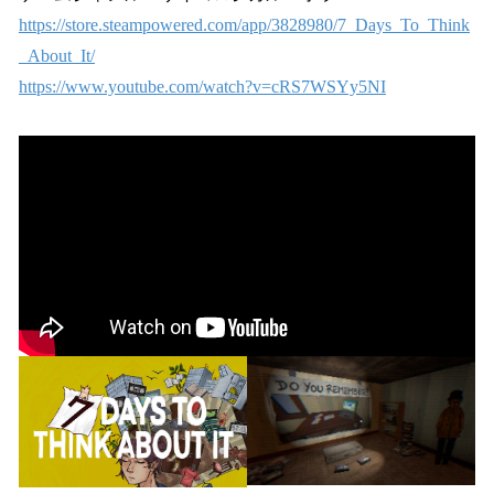
https://store.steampowered.com/app/3828980/7_Days_To_Think
_About_It/
https://www.youtube.com/watch?v=cRS7WSYy5NI