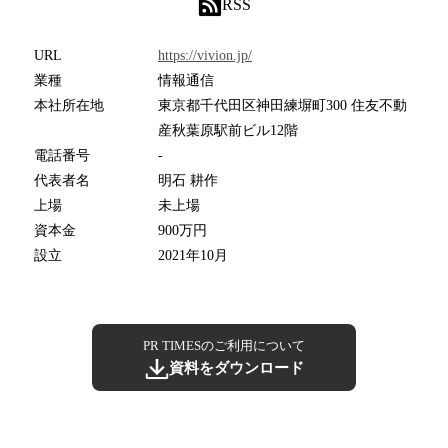
RSS
URL
https://vivion.jp/
業種
情報通信
本社所在地
東京都千代田区神田練塀町300 住友不動
産秋葉原駅前ビル12階
電話番号
-
代表者名
明石 耕作
上場
未上場
資本金
900万円
設立
2021年10月
PR TIMESのご利用について
資料をダウンロード