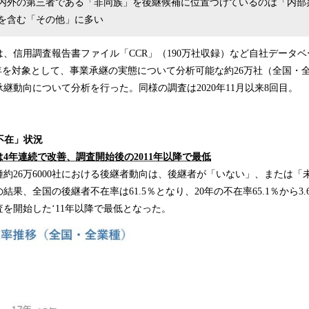
内外の第三者である「非同族」を後継候補に位置づけているのは「内部
を含む「その他」に多い
、信用調査報告書ファイル「CCR」（190万社収録）など自社データベー
月の3年を対象として、事業承継の実態について分析可能な約26万社（全国
継動向について分析を行った。同様の調査は2020年11月以来8回目。
者不在」状況
4年連続で改善、調査開始後の2011年以降で最低
業種約26万6000社における後継者動向は、後継者が「いない」、または
結果、全国の後継者不在率は61.5％となり、20年の不在率65.1％から3.
を開始した‘11年以降で最低となった。