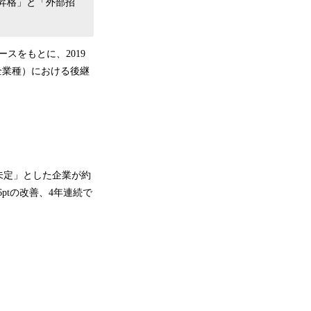
昇格」と「外部招
スをもとに、2019
・全業種）における後継
「未定」とした企業が約
6ptの改善、4年連続で