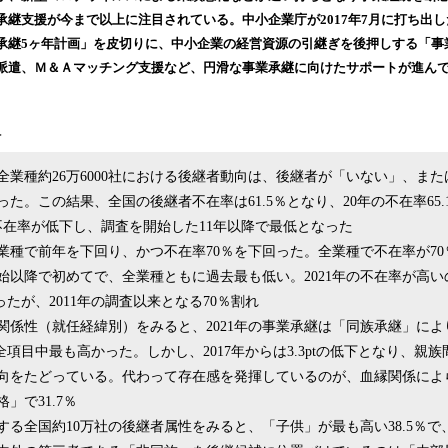
込
承継支援が今まで以上に注目されている。中小企業庁が2017年7月に打ち出
み
承継5ヶ年計画」を皮切りに、中小企業の経営資源の引継ぎを後押しする「事
中
派遣、Ｍ＆Ａマッチング支援など、円滑な事業承継に向けたサポートが進ん
で
す
＞
・全業種約26万6000社における後継者動向は、後継者が「いない」、ま
った。この結果、全国の後継者不在率は61.5％となり、20年の不在率65.1％
不在率が低下し、調査を開始した11年以降で最低となった
業種で前年を下回り、かつ不在率70％を下回った。全業種で不在率が7
査開始以降で初めてで、全業種ともに過去最も低い。2021年の不在率が高
あったが、2011年の調査以来となる70％割れ
関係性（就任経緯別）をみると、2021年の事業承継は「同族承継」に
、全項目中最も高かった。しかし、2017年からは3.3ptの低下となり、親
向をたどっている。代わって存在感を発揮しているのが、血縁関係によ
」で31.7％
る全国約10万社の後継者属性をみると、「子供」が最も高い38.5％で、前