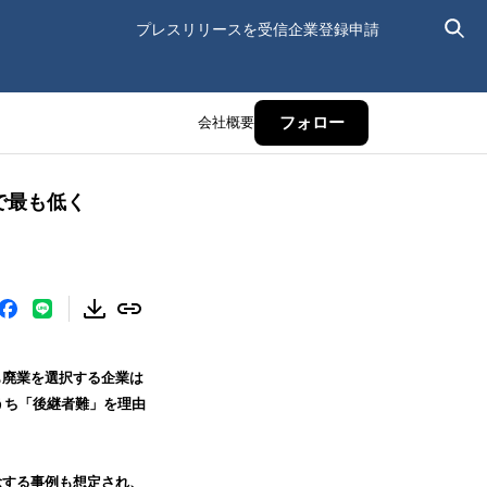
プレスリリースを受信
企業登録申請
会社概要
フォロー
で最も低く
も廃業を選択する企業は
うち「後継者難」を理由
念する事例も想定され、