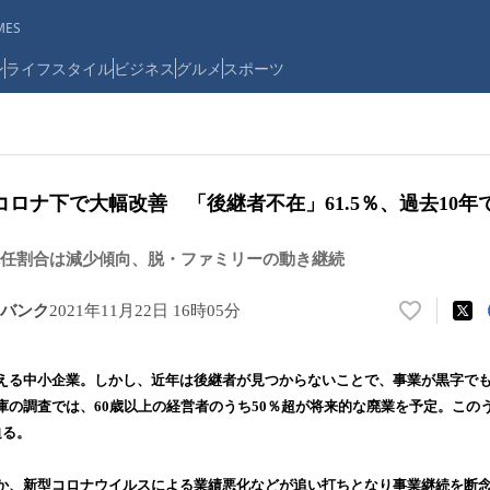
ES
ン
ライフスタイル
ビジネス
グルメ
スポーツ
ロナ下で大幅改善 「後継者不在」61.5％、過去10年
任割合は減少傾向、脱・ファミリーの動き継続
バンク
2021年11月22日 16時05分
い
い
ね
える中小企業。しかし、近年は後継者が見つからないことで、事業が黒字で
！
庫の調査では、60歳以上の経営者のうち50％超が将来的な廃業を予定。この
数
迫る。
を
読
み
か、新型コロナウイルスによる業績悪化などが追い打ちとなり事業継続を断