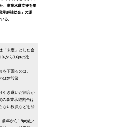
した、事業承継支援を集
業承継補助金」の運
でいる。
たは「未定」とした企
から3.6ptの改
0％を下回るのは、
いのは建設業
より引き継いだ割合が
族間の事業承継割合は
らない役員などを登
年から1.9pt減少