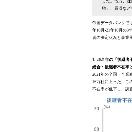
した。他方、社
聘」、買収など
帝国データバンクでは
年10月-21年10
者の決定状況と事業承
1. 2021年の「後継
総合：後継者不在率は
2021年の全国・全
16万社に上った。この
不在率が低下し、調査