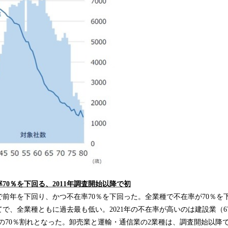
70％を下回る、2011年調査開始以降で初
前年を下回り、かつ不在率70％を下回った。全業種で不在率が70％を下
で、全業種ともに過去最も低い。2021年の不在率が高いのは建設業（67
来の70％割れとなった。卸売業と運輸・通信業の2業種は、調査開始以降