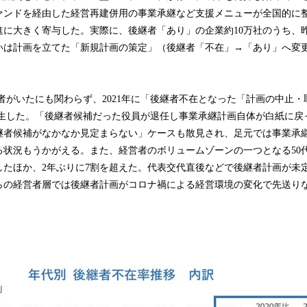
ァンドを経由した経営再建併用の事業承継など支援メニューが全国的に
進に大きく寄与した。実際に、後継者「あり」の企業約10万社のうち、
いは計画を立てた「新規計画の策定」（後継者「不在」→「あり」へ変更）
者がいたにも関わらず、2021年に「後継者不在となった「計画の中止・
社）発生した。「後継者候補だった役員が退任し事業承継計画自体が白紙に
継者候補がなかなか見定まらない」ケースも散見され、足元では事業承
る状況もうかがえる。また、経営者のボリュームゾーンの一つとなる50
したほか、2年ぶりに7割を超えた。代表交代直後などで後継者計画が未
らの経営者層では後継者計画がコロナ禍による経営環境の変化で先送り