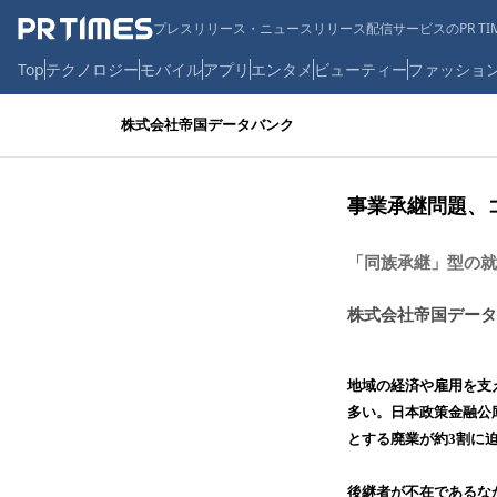
プレスリリース・ニュースリリース配信サービスのPR TIM
Top
テクノロジー
モバイル
アプリ
エンタメ
ビューティー
ファッショ
株式会社帝国データバンク
事業承継問題、コ
「同族承継」型の就
株式会社帝国データ
地域の経済や雇用を支
多い。日本政策金融公
とする廃業が約3割に
後継者が不在であるな