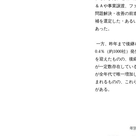
＆Ａや事業譲渡、フ
問題解決・改善の前
補を選定した・ある
あった。
一方、昨年まで後継
0.4％（約1000
を迎えたものの、後
が一定数存在してい
が全年代で唯一増加
まれるものの、これ
がある。