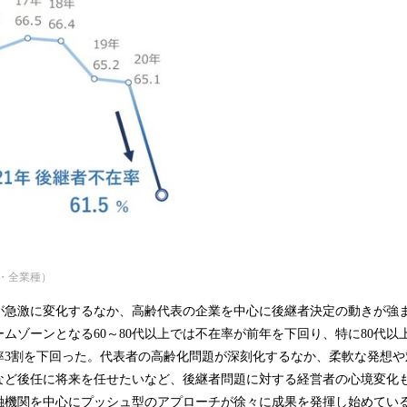
・全業種）
が急激に変化するなか、高齢代表の企業を中心に後継者決定の動きが強
ムゾーンとなる60～80代以上では不在率が前年を下回り、特に80代以上
率3割を下回った。代表者の高齢化問題が深刻化するなか、柔軟な発想や
など後任に将来を任せたいなど、後継者問題に対する経営者の心境変化
融機関を中心にプッシュ型のアプローチが徐々に成果を発揮し始めてい