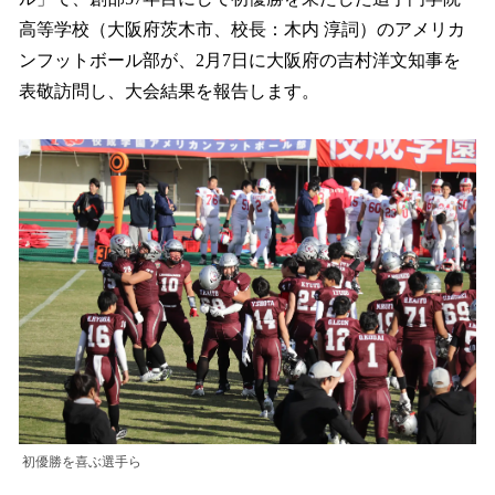
読
み
高等学校（大阪府茨木市、校長：木内 淳詞）のアメリカ
込
ンフットボール部が、2月7日に大阪府の吉村洋文知事を
み
表敬訪問し、大会結果を報告します。
中
で
す
初優勝を喜ぶ選手ら