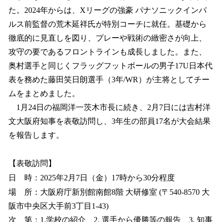
た。2024年からは、Xリーグの強豪 パナソニックインパ
ルス前監督の荒木延祥氏が特別コーチに就任。基礎から
徹底的に見直しを図り、プレーや戦術の緻密さが向上、
攻守の要であるフロントラインも成長しました。また、
奥村選手と同じくフラッグフットボールの男子17U日本代
表を務めた藤田笑日朗選手（3年/WR）が主将としてチー
ムをまとめました。
1月24日の福岡洋一茨木市長に続き、2月7日には吉村洋
文大阪府知事を表敬訪問し、3年生の部員17名が大会結果
を報告します。
【表敬訪問】
日 時：2025年2月7日（金）17時から30分程度
場 所：大阪府庁新別館南館8階 大研修室 (〒540-8570 大
阪市中央区大手前3丁目1-43)
次 第：1.学校の紹介、2. 選手から優勝等の報告、3. 知事