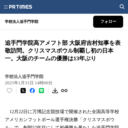
学校法人追手門学院
フォロー
追手門学院高アメフト部 大阪府吉村知事を表
敬訪問。クリスマスボウル制覇し初の日本
一。大阪のチームの優勝は13年ぶり
学校法人追手門学院
2025年1月31日 14時00分
い
い
ね
！
12月22日に万博記念競技場で開催された全国高等学校
数
アメリカンフットボール選手権決勝「クリスマスボウ
を
ル」で、創部57年目にして初優勝を果たした追手門学院