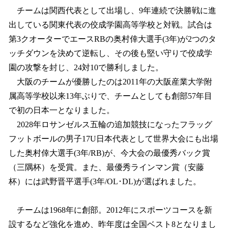
チームは関西代表として出場し、9年連続で決勝戦に進
出している関東代表の佼成学園高等学校と対戦。試合は
第3クオーターでエースRBの奥村倖大選手(3年)が2つのタ
ッチダウンを決めて逆転し、その後も堅い守りで佼成学
園の攻撃を封じ、24対10で勝利しました。
大阪のチームが優勝したのは2011年の大阪産業大学附
属高等学校以来13年ぶりで、チームとしても創部57年目
で初の日本一となりました。
2028年ロサンゼルス五輪の追加競技になったフラッグ
フットボールの男子17U日本代表として世界大会にも出場
した奥村倖大選手(3年/RB)が、今大会の最優秀バック賞
（三隅杯）を受賞。また、最優秀ラインマン賞（安藤
杯）には武野晋平選手(3年/OL･DL)が選ばれました。
チームは1968年に創部。2012年にスポーツコースを新
設するなど強化を進め、昨年度は全国ベスト8となりまし