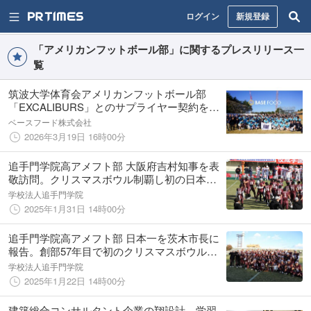
ログイン
新規登録
「アメリカンフットボール部」に関するプレスリリース一
覧
筑波大学体育会アメリカンフットボール部
「EXCALIBURS」とのサプライヤー契約を締
結
ベースフード株式会社
2026年3月19日 16時00分
追手門学院高アメフト部 大阪府吉村知事を表
敬訪問。クリスマスボウル制覇し初の日本
一。大阪のチームの優勝は13年ぶり
学校法人追手門学院
2025年1月31日 14時00分
追手門学院高アメフト部 日本一を茨木市長に
報告。創部57年目で初のクリスマスボウル制
覇。市長へ表敬訪問
学校法人追手門学院
2025年1月22日 14時00分
建築総合コンサルタント企業の翔設計、学習