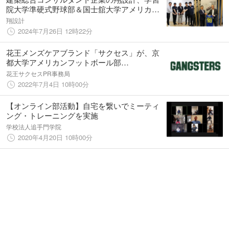
院大学準硬式野球部＆国士舘大学アメリカン
フットボール部とスポンサー契約締結！
翔設計
2024年7月26日 12時22分
花王メンズケアブランド「サクセス」が、京
都大学アメリカンフットボール部
「GANGSTERS」に商品提供サポート
花王サクセスPR事務局
2022年7月4日 10時00分
【オンライン部活動】自宅を繋いでミーティ
ング・トレーニングを実施
学校法人追手門学院
2020年4月20日 10時00分