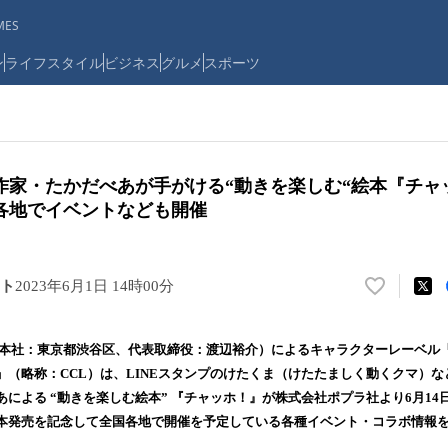
ES
ン
ライフスタイル
ビジネス
グルメ
スポーツ
作家・たかだべあが手がける“動きを楽しむ“絵本『チャッ
各地でイベントなども開催
ト
2023年6月1日 14時00分
い
い
ね
nc.（本社：東京都渋谷区、代表取締役：渡辺裕介）によるキャラクターレーベル「C
！
ABEL」（略称：CCL）は、LINEスタンプのけたくま（けたたましく動くクマ
数
による “動きを楽しむ絵本” 『チャッホ！』が株式会社ポプラ社より6月1
を
読
本発売を記念して全国各地で開催を予定している各種イベント・コラボ情報
み