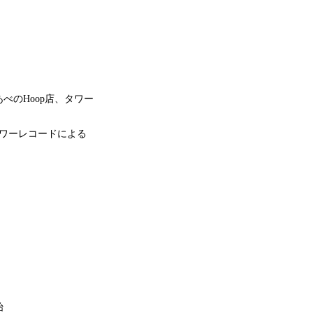
のHoop店、タワー
ワーレコードによる
始