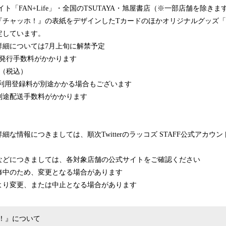
ト「FAN+Life」・全国のTSUTAYA・旭屋書店（※一部店舗を除きま
『チャッホ！』の表紙をデザインしたTカードのほかオリジナルグッズ
定しています。
詳細については7月上旬に解禁予定
は発行手数料がかかります
円（税込）
タル利用登録料が別途かかる場合もございます
別途配送手数料がかかります
情報につきましては、順次Twitterのラッコズ STAFF公式アカウント（@r
などにつきましては、各対象店舗の公式サイトをご確認ください
修中のため、変更となる場合があります
より変更、または中止となる場合があります
！』について