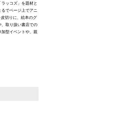
「ラッコズ」を題材と
まるでページ上でアニ
を皮切りに、絵本のグ
や、取り扱い書店での
参加型イベントや、親