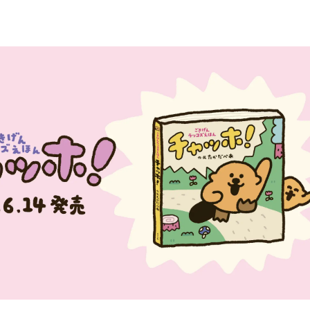
込
み
中
で
す