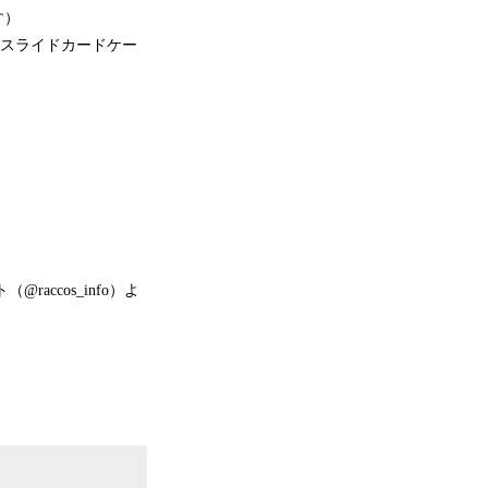
す）
「スライドカードケー
accos_info）よ