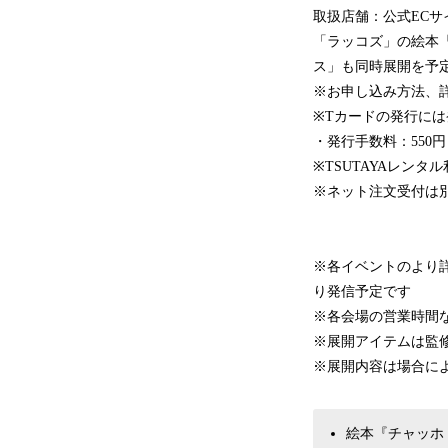
取扱店舗：公式ECサイ
「ラッコズ」の絵本
ス」も同時展開を予
※お申し込み方法、
※Tカードの発行に
・発行手数料：550
※TSUTAYAレン
※ネット注文受付は
※各イベントのより詳細な
り発信予定です
※各会場の営業時間
※展開アイテムは監
※展開内容は場合に
絵本『チャッホ