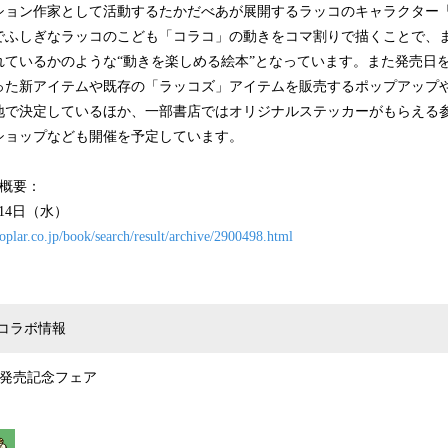
ョン作家として活動するたかだべあが展開するラッコのキャラクター
でふしぎなラッコのこども「コラコ」の動きをコマ割りで描くことで、
れているかのような“動きを楽しめる絵本”となっています。また発売日
った新アイテムや既存の「ラッコズ」アイテムを販売するポップアップ
地で決定しているほか、一部書店ではオリジナルステッカーがもらえる
ショップなども開催を予定しています。
』概要：
月14日（水）
oplar.co.jp/book/search/result/archive/2900498.html
コラボ情報
』発売記念フェア