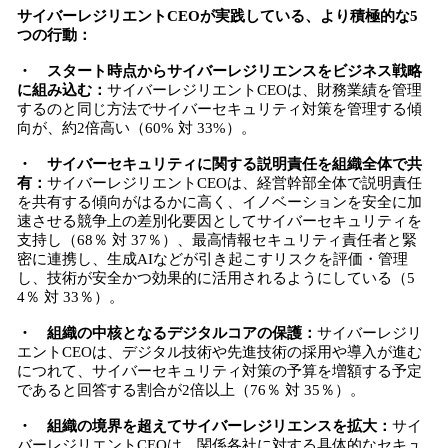
サイバーレジリエントCEOが実践している、より積極的な5
つの行動：
・ スタート時点からサイバーレジリエンスをビジネス戦略
に組み込む：
サイバーレジリエントCEOは、財務業績を管理
するのと同じ方法でサイバーセキュリティ対策を管理する傾
向が、約2倍高い（60% 対 33%）。
・ サイバーセキュリティに関する説明責任を組織全体で共
有：
サイバーレジリエントCEOは、経営幹部全体で説明責任
を共有する傾向がはるかに高く、イノベーションを安全に加
速させる競争上の差別化要因としてサイバーセキュリティを
支持し（68％ 対 37％）、最高情報セキュリティ責任者と緊
密に連携し、生成AIなどが引き起こすリスクを評価・管理
し、技術が安全かつ効果的に活用されるようにしている（5
4％ 対 33％）。
・ 組織の中核となるデジタルコアの保護：
サイバーレジリ
エントCEOは、デジタル技術や先進技術の採用や導入が進む
につれて、サイバーセキュリティ対策の予算を増額する予定
であると回答する割合が2倍以上（76％ 対 35％）。
・ 組織の境界を超えてサイバーレジリエンスを拡大：
サイ
バーレジリエントCEOは、関係各社に対する具体的なセキュ