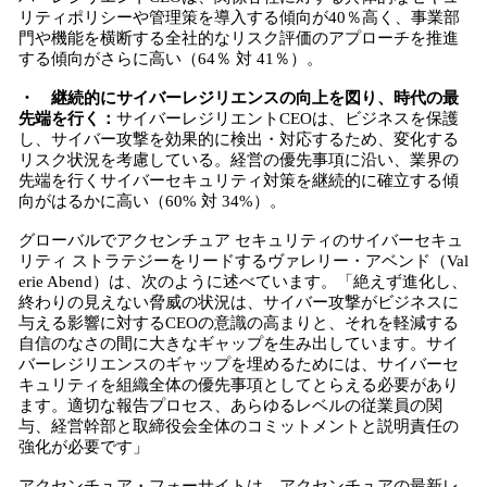
リティポリシーや管理策を導入する傾向が40％高く、事業部
門や機能を横断する全社的なリスク評価のアプローチを推進
する傾向がさらに高い（64％ 対 41％）。
・ 継続的にサイバーレジリエンスの向上を図り、時代の最
先端を行く：
サイバーレジリエントCEOは、ビジネスを保護
し、サイバー攻撃を効果的に検出・対応するため、変化する
リスク状況を考慮している。経営の優先事項に沿い、業界の
先端を行くサイバーセキュリティ対策を継続的に確立する傾
向がはるかに高い（60% 対 34%）。
グローバルでアクセンチュア セキュリティのサイバーセキュ
リティ ストラテジーをリードするヴァレリー・アベンド（Val
erie Abend）は、次のように述べています。「絶えず進化し、
終わりの見えない脅威の状況は、サイバー攻撃がビジネスに
与える影響に対するCEOの意識の高まりと、それを軽減する
自信のなさの間に大きなギャップを生み出しています。サイ
バーレジリエンスのギャップを埋めるためには、サイバーセ
キュリティを組織全体の優先事項としてとらえる必要があり
ます。適切な報告プロセス、あらゆるレベルの従業員の関
与、経営幹部と取締役会全体のコミットメントと説明責任の
強化が必要です」
アクセンチュア・フォーサイトは、アクセンチュアの最新レ