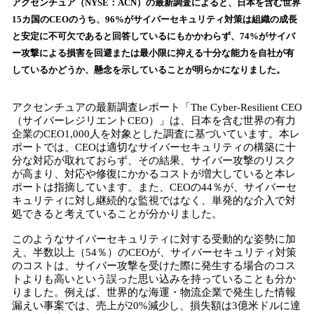
！
アクセンチュア（NYSE：ACN）の最新調査によると、日本を含む世界
数
15カ国のCEOのうち、96%がサイバーセキュリティ対策は組織の成長
を
と安定に不可欠であると回答しているにもかかわらず、74%がサイバ
読
ー攻撃による損害を回避または最小限に抑える十分な能力を自社が有
み
しているかどうか、懸念を示していることが明らかになりました。
込
み
中
アクセンチュアの最新調査レポート「The Cyber-Resilient CEO
で
（サイバーレジリエントCEO）」は、日本を含む世界の有力
企業のCEO1,000人を対象とした調査に基づいています。本レ
す
ポートでは、CEOは適切なサイバーセキュリティの構築に十
分な対応が取れておらず、その結果、サイバー攻撃のリスク
が高まり、対応や修復にかかるコストが増大していると本レ
ポートは指摘しています。また、CEOの44％が、サイバーセ
キュリティに対し継続的な監視ではなく、単発的な介入で対
処できると考えていることが分かりました。
このようなサイバーセキュリティに対する受動的な姿勢に加
え、半数以上（54％）のCEOが、サイバーセキュリティ対策
のコストは、サイバー攻撃を受けた際に発生する場合のコス
トよりも高いという誤った思い込みを持っていることも分か
りました。例えば、世界的な海運・物流企業で発生した情報
漏えい事案では、売上が20%減少し、損失額は3億米ドルに達