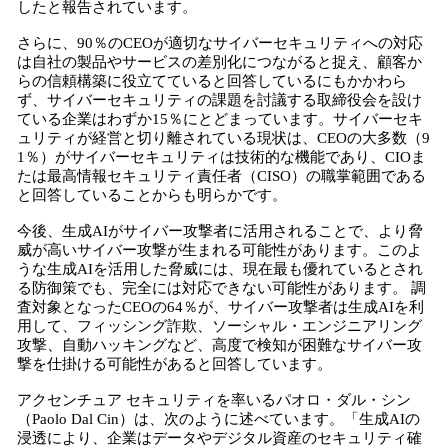
したと報告されています。
さらに、90％のCEOが適切なサイバーセキュリティへの対応
は自社の製品やサービスの差別化につながると捉え、顧客か
らの信頼構築に役立てていると回答しているにもかかわら
ず、サイバーセキュリティの課題を討議する取締役会を設け
ている企業はわずか15％にとどまっています。サイバーセキ
ュリティが経営と切り離されている現状は、CEOの大多数（9
1％）がサイバーセキュリティは技術的な機能であり、CIOま
たは最高情報セキュリティ責任者（CISO）の職掌範囲である
と回答していることからも明らかです。
今後、生成AIがサイバー攻撃者に活用されることで、より脅
威が高いサイバー攻撃が生まれる可能性があります。このよ
うな生成AIを活用した脅威には、現在最も優れているとされ
る防御策でも、完全には対応できない可能性があります。 調
査対象となったCEOの64％が、サイバー攻撃者は生成AIを利
用して、フィッシング詐欺、ソーシャル・エンジニアリング
攻撃、自動ハッキングなど、高度で検知が困難なサイバー攻
撃を仕掛ける可能性があると回答しています。
アクセンチュア セキュリティを率いるパオロ・ダル・シン
（Paolo Dal Cin）は、次のように述べています。「生成AIの
浸透により、企業はデータやデジタル資産のセキュリティ確