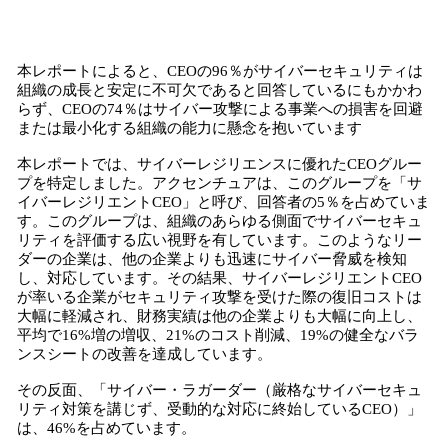
本レポートによると、CEOの96％がサイバーセキュリティは
組織の成長と安定に不可欠であると回答しているにもかかわ
らず、CEOの74％はサイバー攻撃による事業への損害を回避
または最小化する組織の能力に懸念を抱いています
本レポートでは、サイバーレジリエンスに優れたCEOグルー
プを特定しました。アクセンチュアは、このグループを「サ
イバーレジリエントCEO」と呼び、回答者の5％を占めていま
す。このグループは、組織のあらゆる側面でサイバーセキュ
リティを評価する広い視野を有しています。このようなリー
ダーの企業は、他の企業よりも迅速にサイバー脅威を検知
し、対応しています。その結果、サイバーレジリエントCEO
が率いる企業がセキュリティ攻撃を受けた際の復旧コストは
大幅に軽減され、財務実績は他の企業よりも大幅に向上し、
平均で16%増の増収、21%のコスト削減、19%の健全なバラ
ンスシートの改善を達成しています。
その反面、「サイバー・ラガーダー（厳格なサイバーセキュ
リティ対策を講じず、受動的な対応に終始しているCEO）」
は、46%を占めています。