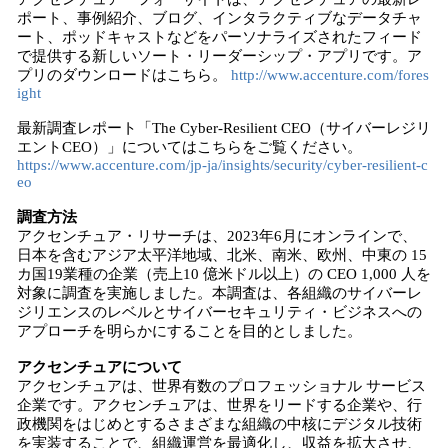
ポート、事例紹介、ブログ、インタラクティブなデータチャ
ート、ポッドキャストなどをパーソナライズされたフィード
で提供する新しいソート・リーダーシップ・アプリです。ア
プリのダウンロードはこちら。
http://www.accenture.com/fores
ight
最新調査レポート「The Cyber-Resilient CEO（サイバーレジリ
エントCEO）」についてはこちらをご覧ください。
https://www.accenture.com/jp-ja/insights/security/cyber-resilient-c
eo
調査方法
アクセンチュア・リサーチは、2023年6月にオンラインで、
日本を含むアジア太平洋地域、北米、南米、欧州、中東の 15
カ国19業種の企業（売上10 億米ドル以上）の CEO 1,000 人を
対象に調査を実施しました。本調査は、各組織のサイバーレ
ジリエンスのレベルとサイバーセキュリティ・ビジネスへの
アプローチを明らかにすることを目的としました。
アクセンチュアについて
アクセンチュアは、世界有数のプロフェッショナル サービス
企業です。アクセンチュアは、世界をリードする企業や、行
政機関をはじめとするさまざまな組織の中核にデジタル技術
を実装することで、組織運営を最適化し、収益を拡大させ、