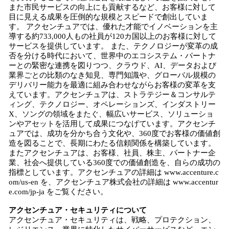
また市民サービスの向上にも貢献するなど、お客様に対して
目に見える成果を圧倒的な規模とスピードで創出していま
す。 アクセンチュアでは、優れた才能でイノベーションを主
導する約733,000人もの社員が120カ国以上のお客様に対して
サービスを提供しています。 また、テクノロジーが変革の成
否を分ける時代において、世界中のエコシステム・パートナ
ーとの緊密な連携を図りつつ、クラウド、AI、データおよび
業界ごとの比類のなき知見、専門知識や、グローバル規模の
デリバリー能力を最適に組み合わせながらお客様の変革を支
えています。アクセンチュアは、ストラテジー＆コンサルテ
ィング、テクノロジー、オペレーションズ、インダストリー
X、ソングの領域をまたぐ、幅広いサービス、ソリューショ
ンやアセットを活用して成果につなげています。アクセンチ
ュアでは、成功を分かち合う文化や、360度でお客様の価値創
造を図ることで、長期にわたる信頼関係を構築しています。
またアクセンチュアは、お客様、社員、株主、パートナー企
業、社会へ提供している360度での価値創造を、自らの成功の
指標としています。アクセンチュアの詳細は www.accenture.c
om/us-en を、アクセンチュア株式会社の詳細は www.accentur
e.com/jp-ja をご覧ください。
アクセンチュア・セキュリティについて
アクセンチュア・セキュリティは、戦略、プロテクション、