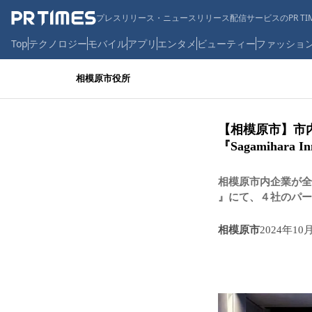
プレスリリース・ニュースリリース配信サービスのPR TIM
Top
テクノロジー
モバイル
アプリ
エンタメ
ビューティー
ファッショ
相模原市役所
【相模原市】市
『Sagamihara In
相模原市内企業が全国の
』にて、４社のパー
相模原市
2024年10