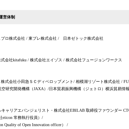
運営体制
ュプロ株式会社 / 東プレ株式会社 / 日本ゼトック株式会社
式会社kitafuku / 株式会社エイゾス / 株式会社フュージョンワークス
 株式会社小田急ＳＣディベロップメント/ 相模湖リゾート株式会社 / FUN＋T
空研究開発機構（JAXA）/日本貿易振興機構（ジェトロ）横浜貿易情
ャリアエバンジェリスト・株式会社EBILAB 取締役ファウンダー CTO 
iicon 常務執行役員）/
lity of Open Innovation officer） /