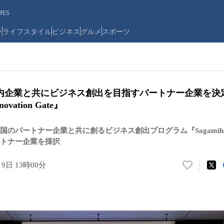
ES
ン
ライフスタイル
ビジネス
グルメ
スポーツ
内企業と共にビジネス創出を目指すパートナー企業を決
novation Gate』
パートナー企業と共に創るビジネス創出プログラム『Sagamihara Inn
トナー企業を採択
月9日 13時00分
い
い
ね
！
数
を