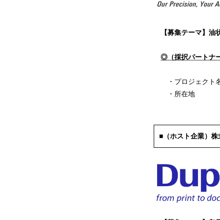
【募集テーマ】油状
◎（採択パートナ
・プロジェクト名：
・所在地 ：大阪府
■（ホスト企業）株