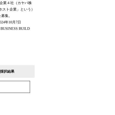
た市内企業４社（カヤバ株
ホスト企業」という）
を募集。
4年10月7日
USINESS BUILD
、及び採択結果