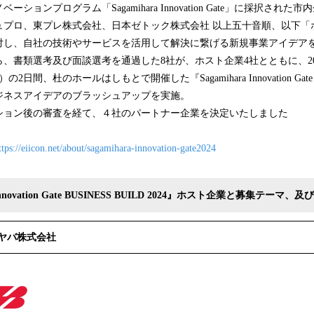
ョンプログラム「Sagamihara Innovation Gate」に採択され
ュプロ、東プレ株式会社、日本ゼトック株式会社 以上五十音順、以下「
対し、自社の技術やサービスを活用して解決に繋げる新規事業アイデア
書類選考及び面談選考を通過した8社が、ホスト企業4社とともに、202
日間、杜のホールはしもとで開催した『Sagamihara Innovation Gate B
ビジネスアイデアのブラッシュアップを実施。
ョン後の審査を経て、４社のパートナー企業を決定いたしました
ttps://eiicon.net/about/sagamihara-innovation-gate2024
 Innovation Gate BUSINESS BUILD 2024』ホスト企業と募集テーマ
ヤバ株式会社