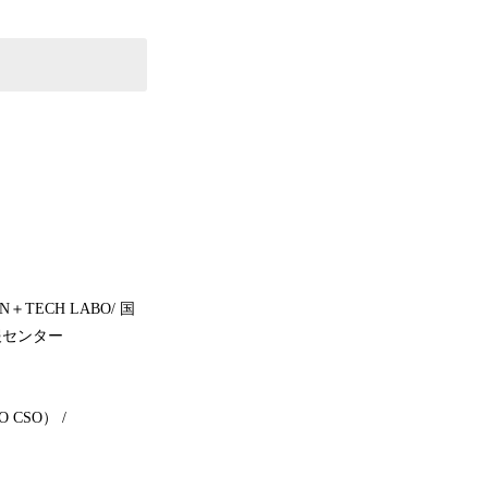
ECH LABO/ 国
報センター
CSO） /