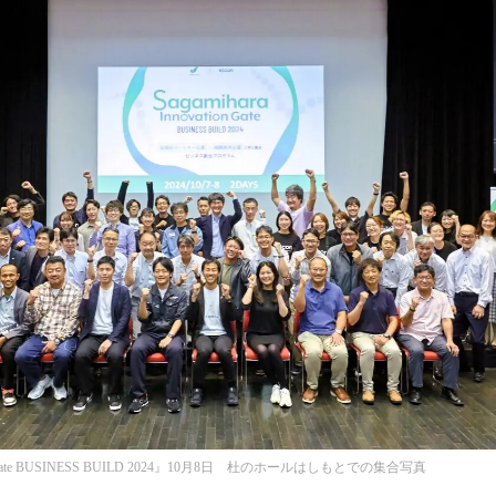
読
み
込
み
中
で
す
ation Gate BUSINESS BUILD 2024』10月8日 杜のホールはしもとでの集合写真