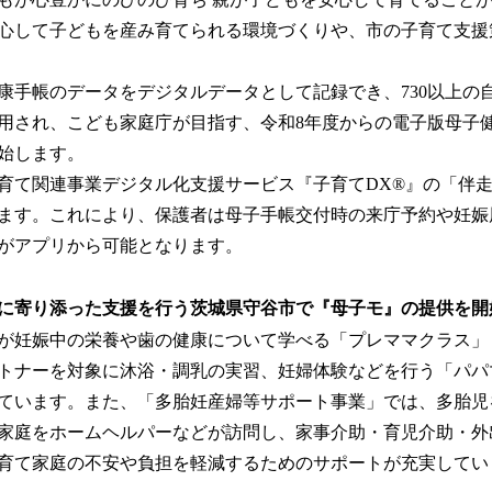
読
心して子どもを産み育てられる環境づくりや、市の子育て支援
み
込
み
手帳のデータをデジタルデータとして記録でき、730以上の
中
用され、こども家庭庁が目指す、令和8年度からの電子版母子
で
す
始します。
て関連事業デジタル化支援サービス『子育てDX®』の「伴
ます。これにより、保護者は母子手帳交付時の来庁予約や妊娠
がアプリから可能となります。
に寄り添った支援を行う茨城県守谷市で『母子モ』の提供を開
が妊娠中の栄養や歯の健康について学べる「プレママクラス」
トナーを対象に沐浴・調乳の実習、妊婦体験などを行う「パパ
ています。また、「多胎妊産婦等サポート事業」では、多胎児
家庭をホームヘルパーなどが訪問し、家事介助・育児介助・外
育て家庭の不安や負担を軽減するためのサポートが充実してい