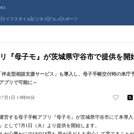
ES
ン
ライフスタイル
ビジネス
グルメ
スポーツ
リ『母子モ』が茨城県守谷市で提供を開
「伴走型相談支援サービス」も導入し、母子手帳交付時の来庁
アプリで可能に～
年7月1日 13時00分
い
い
ね
営する母子手帳アプリ『母子モ』が茨城県守谷市にて本導入さ
！
数
』として7月1日（火）より提供を開始します。
を
が心豊かにのびのび育ち 親が子どもを安心して育てること