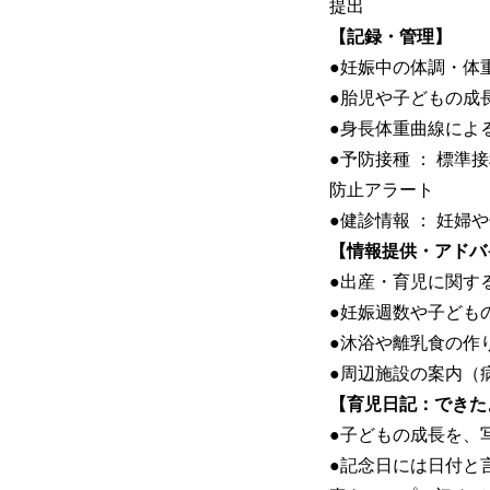
提出
【記録・管理】
●妊娠中の体調・体
●胎児や子どもの成
●身長体重曲線によ
●予防接種 ： 標
防止アラート
●健診情報 ： 妊
【情報提供・アドバ
●出産・育児に関す
●妊娠週数や子ども
●沐浴や離乳食の作
●周辺施設の案内（
【育児日記：できた
●子どもの成長を、
●記念日には日付と