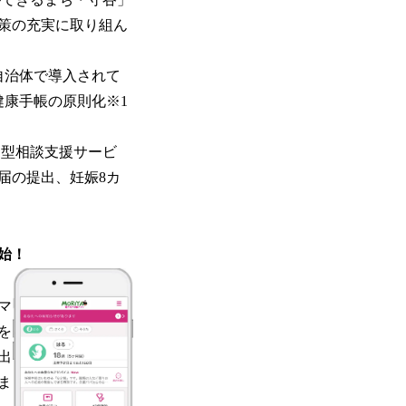
策の充実に取り組ん
自治体で導入されて
健康手帳の原則化※1
走型相談支援サービ
届の提出、妊娠8カ
始！
マ
を
出
ま