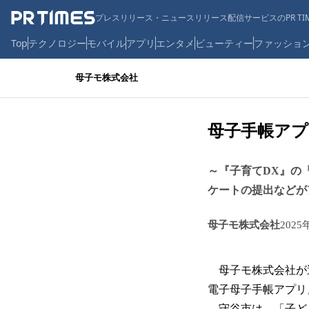
プレスリリース・ニュースリリース配信サービスのPR TIM
Top
テクノロジー
モバイル
アプリ
エンタメ
ビューティー
ファッショ
母子モ株式会社
母子手帳アプ
～『子育てDX』の
ケートの提出などが
母子モ株式会社
2025
母子モ株式会社が運
電子母子手帳アプリ
守谷市は、「子ども