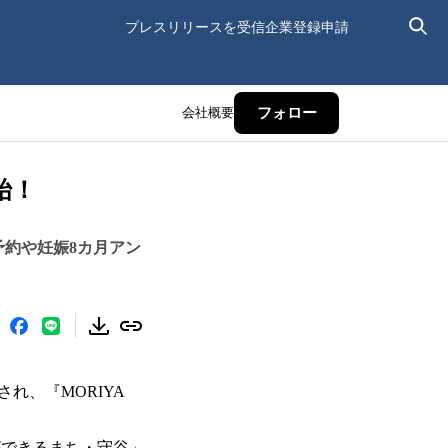
プレスリリースを受信
企業登録申請
会社概要
フォロー
始！
予約や妊娠8カ月アン
れ、『MORIYA
ができるまち・守谷」