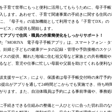
を子育て世帯にもっと便利に活用してもらうために、母子手帳
入します。あわせて、子育て関連事業の手続きに関する住民の
に、『母子モ』の追加機能として利用できる『子育てDX』の
ービス」の提供も開始します。
てアプリで住民・職員の作業簡便化をしっかりサポート！
『MORIYA 電子母子手帳アプリ』は、スマートフォン・タ
、妊婦と子どもの健康データの記録・管理や予防接種のスケジ
イスの提供、離れた地域に住む祖父母など家族との共有機能や
るなど、育児や仕事に忙しい母親や父親を助けてくれる便利な
談支援サービス」により、保護者は母子手帳交付時の来庁予約
の提出がアプリを通して24時間どこからでも実施でき、待ち時
がります。また、自治体職員は予約による事前準備や、事務処
に手続きできる仕組みの整備と一人ひとりに合った切れ目のな