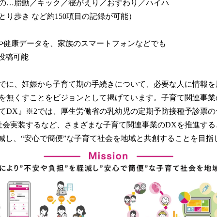
の…胎動／キック／寝がえり／おすわり／ハイハ
とり歩き など約150項目の記録が可能）
や健康データを、家族のスマートフォンなどでも
も投稿可能
までに、妊娠から子育て期の手続きについて、必要な人に情報
を無くすことをビジョンとして掲げています。子育て関連事業
てDX』※2では、厚生労働省の乳幼児の定期予防接種予診票
社会実装するなど、さまざまな子育て関連事業のDXを推進する
軽減し、“安心で簡便”な子育て社会を地域と共創することを目指