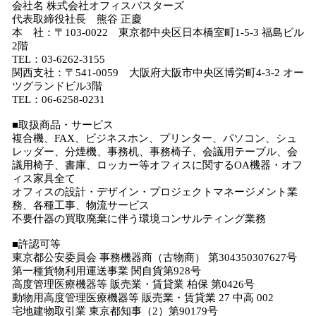
会社名 株式会社オフィスバスターズ
代表取締役社長 熊谷 正慶
本 社：〒103-0022 東京都中央区日本橋室町1-5-3 福島ビル
2階
TEL：03-6262-3155
関西支社：〒541-0059 大阪府大阪市中央区博労町4-3-2 オー
ツグランドビル3階
TEL：06-6258-0231
■取扱商品・サービス
複合機、FAX、ビジネスホン、プリンター、パソコン、シュ
レッダー、分煙機、事務机、事務椅子、会議用テーブル、会
議用椅子、書庫、ロッカー等オフィスに関するOA機器・オフ
ィス家具全て
オフィスの設計・デザイン・プロジェクトマネージメント業
務、各種工事、物流サービス
不要什器の買取廃棄に伴う環境コンサルティング業務
■許認可等
東京都公安委員会 事務機器商（古物商） 第304350307627号
第一種貨物利用運送事業 関自貨第928号
高度管理医療機器等 販売業・賃貸業 柏保 第0426号
動物用高度管理医療機器等 販売業・賃貸業 27 中高 002
宅地建物取引業 東京都知事（2）第90179号