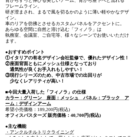
背からすっと伸びる美しいアーム、背から座下へと流れる
フレームライン。
研ぎ澄まされ、まるで風を切るかのように薄い軽やかなデザ
イン。
車のリアを彷彿とさせるカスタムパネルをアクセントに。
あらゆる空間に自然と溶け込む「フィノラ」は
執務室、会議室、ご自宅等、様々なシーンでお使いいただけ
ます。
●おすすめポイント
①イタリアの有名デザイン会社監修で、優れたデザイン性！
②座面背面ともにメッシュ仕様となっており
通気性が良くお手入れもしやすい！
③現行シリーズのため、中古市場での出回りが
少なくレアリティが高い！
■今回大量入荷した「フィノラ」の仕様
カラー：グリーン 座面：メッシュ パネル：ブラック ア
ーム：デザインアーム
希望小売価格：189,200円(税込)
オフィスバスターズ 販売価格：40,700円(税込)
●主な機能
・アンクルチルトリクライニング