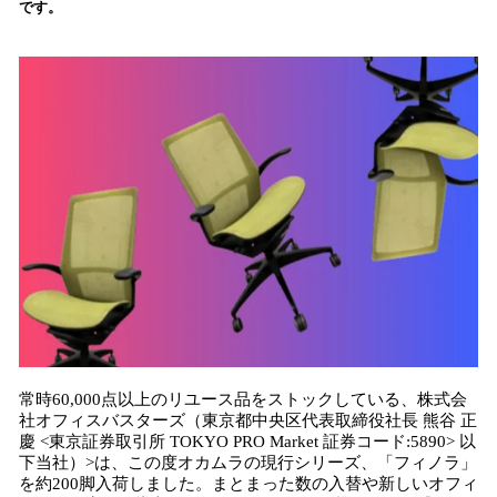
です。
み
込
み
中
で
す
常時60,000点以上のリユース品をストックしている、株式会
社オフィスバスターズ（東京都中央区代表取締役社⻑ 熊⾕ 正
慶 <東京証券取引所 TOKYO PRO Market 証券コード:5890> 以
下当社）>は、この度オカムラの現行シリーズ、「フィノラ」
を約200脚入荷しました。まとまった数の入替や新しいオフィ