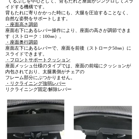
くるぶしを中心として、背もたれと座面がシンクロしてスラ
イドする機構です。
背もたれに寄りかかった時にも、大腿を圧迫することなく、
自然な姿勢をサポートします。
・座面高さ調節
座面右下にあるレバー操作により、座面の高さが調節できま
す（ストローク：100㎜）。
・座面奥行調節
座面左下にあるレバーで、座面を前後（ストローク50㎜）に
スライドできます。
・フロントサポートクッション
座面メッシュ仕様のタイプでは、座面の前端にクッションが
内包されており、太腿裏側がチェアの
フレーム部分にぶつかりません。
・リクライニング強弱レバー
リクライニング固定/解除レバー