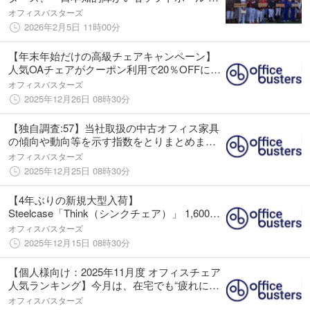
国大会 ハンズホールディングスCUP 2025」
オフィスバスターズ
に参加。フィールドに広がる笑顔を未来へ。
2026年2月5日 11時00分
【年末年始だけの高級チェアキャンペーン】
人気OAチェアがクーポン利用で20％OFFに！
12月26日（金）17時～1月5日（月）13時まで
オフィスバスターズ
の期間限定開催！
2025年12月26日 08時30分
【独自調査:57】当社取扱の中古オフィス家具
の傾向や動向等を示す指数をとりまとめまし
た。オフィスバスターズが、独自にまとめた
オフィスバスターズ
'25年11月度の「中古オフィス家具指数」を発
2025年12月25日 08時30分
表します。
【4年ぶりの新規大型入荷】
Steelcase「Think（シンクチェア）」 1,600脚
を全国店舗で一斉販売開始。今年最後の大型
オフィスバスターズ
調達になります。
2025年12月15日 08時30分
【個人様向け：2025年11月度 オフィスチェア
人気ランキング】今月は、在宅でも“疲れにく
い”がキーワード。あなたに合う高機能チェア
オフィスバスターズ