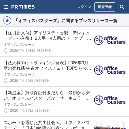
ログイン
新規登録
「オフィスバスターズ」に関するプレスリリース一覧
【注目新入荷】アイリスチトセ製「テレキュ
ーブ」が入荷！ 2人用・4人用のワークブース
をご紹介
オフィスバスターズ
2026年4月28日 08時30分
【法人様向け：ランキング発表】2026年3月
度の売れ筋 中古オフィスチェア TOP5 を公開
年度末需要で “同一シリーズを揃えやすい定番
オフィスバスターズ
モデル” に注文集中
2026年4月9日 08時30分
【新提案】買取保証付きだから、最初から安
い。オフィスバスターズが「サーキュラーエ
コリース」を提案
オフィスバスターズ
2026年4月7日 08時30分
スポーツを通じた共生社会へ。オフィスバス
ターズ、「日本知的障がい者ソフトボール 全