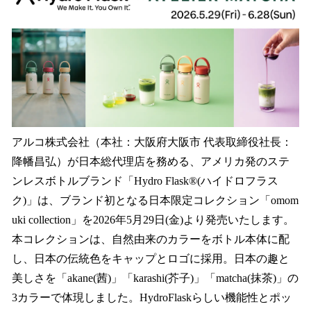
を
読
み
込
み
中
で
す
アルコ株式会社（本社：大阪府大阪市 代表取締役社長：
降幡昌弘）が日本総代理店を務める、アメリカ発のステ
ンレスボトルブランド「Hydro Flask®(ハイドロフラス
ク)」は、ブランド初となる日本限定コレクション「omom
uki collection」を2026年5月29日(金)より発売いたします。
本コレクションは、自然由来のカラーをボトル本体に配
し、日本の伝統色をキャップとロゴに採用。日本の趣と
美しさを「akane(茜)」「karashi(芥子)」「matcha(抹茶)」の
3カラーで体現しました。HydroFlaskらしい機能性とポッ