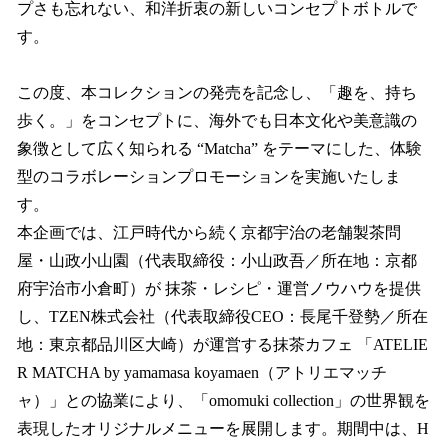
プさも忘れない、和洋折衷の新しいコンセプトボトルで
す。
この度、本コレクションの発売を記念し、「趣を、持ち
歩く。」をコンセプトに、海外でも日本文化や美意識の
象徴として広く知られる “Matcha” をテーマにした、体験
型のコラボレーションプロモーションを実施いたしま
す。
本企画では、江戸時代から続く京都宇治の老舗製茶問
屋・山政小山園（代表取締役：小山政吾／所在地：京都
府宇治市小倉町）が 抹茶・レシピ・運営ノウハウを提供
し、TZEN株式会社（代表取締役CEO：長尾千登勢／所在
地：東京都品川区大崎）が運営する抹茶カフェ 「ATELIE
R MATCHA by yamamasa koyamaen（アトリエマッチ
ャ）」との協業により、「omomuki collection」の世界観を
表現したオリジナルメニューを展開します。期間中は、H