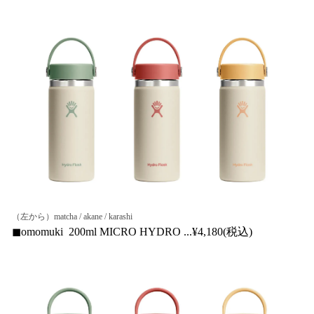
（左から）matcha / akane / karashi
◼︎omomuki 200ml MICRO HYDRO ...¥4,180(税込)