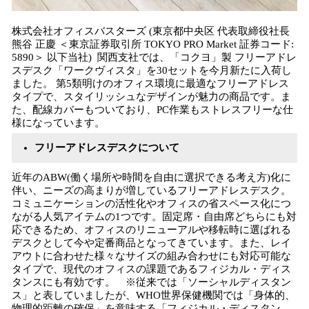
株式会社オフィスバスターズ (東京都中央区 代表取締役社⻑
熊⾕ 正慶 ＜東京証券取引所 TOKYO PRO Market 証券コード:
5890＞ 以下当社) 関西支社では、「コクヨ」製 フリーアドレ
スデスク「ワークヴィスタ」を30セットを今月新たに入荷し
ました。 第5類明けのオフィス環境に最適なフリーアドレス
タイプで、スタイリッシュなデザインが魅力の商品です。ま
た、配線カバーもついており、PC作業もストレスフリーな仕
様になっています。
フリーアドレスデスクについて
近年のABW(働く場所や時間を自由に選択できる考え方)化に
伴い、ニーズの高まりが増しているフリーアドレスデスク。
コミュニケーションの活性化やオフィスの省スペース化につ
ながる人気アイテムの1つです。固定席・自由席どちらにも対
応できるため、オフィスのリニューアルや移転時に選ばれる
デスクとして今や定番商品となってきています。また、レイ
アウトに合わせた様々なサイズの組み合わせにも対応可能な
タイプで、現代のオフィスの課題であるフィジカル・ディス
タンスにも有効です。 ※従来では「ソーシャルディスタン
ス」と表していましたが、WHO世界保健機関では「身体的、
物理的距離の確保」を意味する「フィジカル・ディスタン