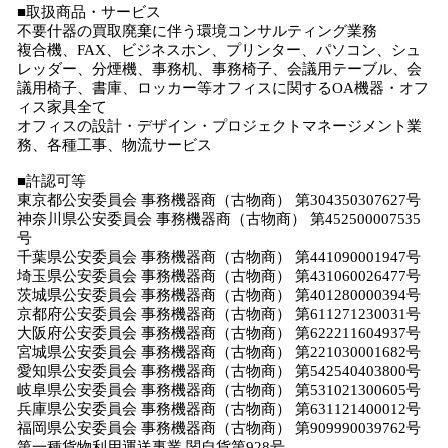
■取扱商品・サービス
不要什器の買取廃棄に伴う環境コンサルティング業務
複合機、FAX、ビジネスホン、プリンター、パソコン、シュ
レッダー、分煙機、事務机、事務椅子、会議用テーブル、会
議用椅子、書庫、ロッカー等オフィスに関するOA機器・オフ
ィス家具全て
オフィスの設計・デザイン・プロジェクトマネージメント業
務、各種工事、物流サービス
■許認可等
東京都公安委員会 事務機器商（古物商） 第304350307627号
神奈川県公安委員会 事務機器商（古物商） 第452500007535
号
千葉県公安委員会 事務機器商（古物商） 第441090001947号
埼玉県公安委員会 事務機器商（古物商） 第431060026477号
茨城県公安委員会 事務機器商（古物商） 第401280000394号
京都府公安委員会 事務機器商（古物商） 第611271230031号
大阪府公安委員会 事務機器商（古物商） 第622211604937号
宮城県公安委員会 事務機器商（古物商） 第221030001682号
愛知県公安委員会 事務機器商（古物商） 第542540403800号
岐阜県公安委員会 事務機器商（古物商） 第531021300605号
兵庫県公安委員会 事務機器商（古物商） 第631121400012号
福岡県公安委員会 事務機器商（古物商） 第909990039762号
第一種貨物利用運送事業 関自貨第928号