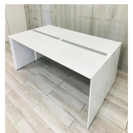
ね
！
数
を
読
み
込
み
中
で
す