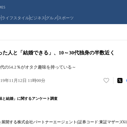
ES
ン
ライフスタイル
ビジネス
グルメ
スポーツ
た人と「結婚できる」、10～30代独身の半数近く
30代の54.2％がオタク趣味を持っている～
019年11月12日 11時00分
い
い
ね
研「趣味と結婚」に関するアンケート調査
！
数
を
読
開する株式会社パートナーエージェント(証券コード:東証マザーズ618
み