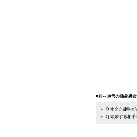
■10～30代の独身
Q.オタク趣味が
Q.結婚する相手