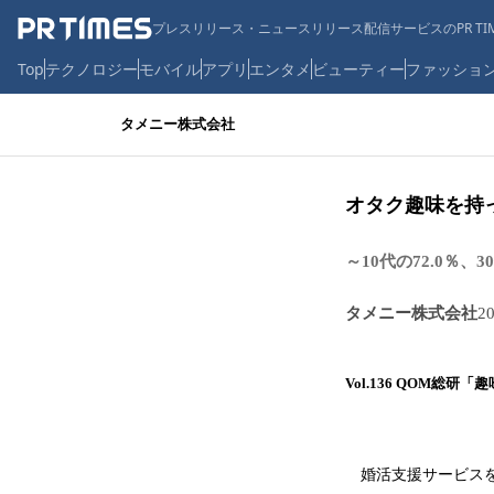
プレスリリース・ニュースリリース配信サービスのPR TIM
Top
テクノロジー
モバイル
アプリ
エンタメ
ビューティー
ファッショ
タメニー株式会社
オタク趣味を持っ
～10代の72.0％、
タメニー株式会社
2
Vol.136 QOM総
婚活支援サービスを展