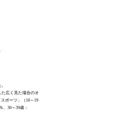
た。
した広く見た場合のオ
「スポーツ」（10～19
4％、30～39歳：