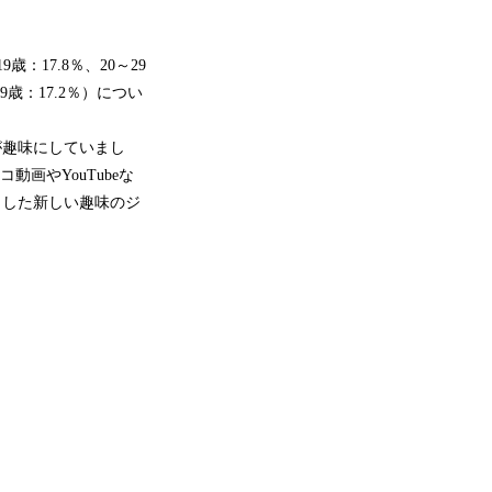
歳：17.8％、20～29
39歳：17.2％）につい
が趣味にしていまし
動画やYouTubeな
うした新しい趣味のジ