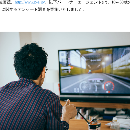
佐藤茂、
http://www.p-a.jp/
、以下パートナーエージェント)は、10～39歳の
込
」に関するアンケート調査を実施いたしました。
み
中
で
す