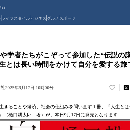
ES
ン
ライフスタイル
ビジネス
グルメ
スポーツ
や学者たちがこぞって参加した“伝説の
生とは長い時間をかけて自分を愛する旅
ド社
2025年9月17日 10時00分
い
い
ね
生きることや経済、社会の仕組みを問い直す１冊、『人生とは
！
数
』（樋口耕太郎：著）が、本日9月17日に発売となります。
を
読