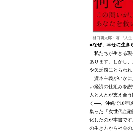
樋口耕太郎：著 『人
■なぜ、幸せに生き
私たちが生きる現
あります。しかし、
や欠乏感にとらわれ
資本主義がいかに
い経済の仕組みを説
人と人とが支え合う
く──。沖縄で10
集った「次世代金融
化したのが本書です
の生き方から社会の