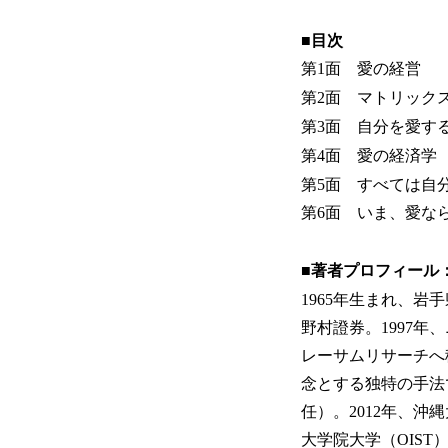
■目次
第1面 愛の経営
第2面 マトリック
第3面 自分を愛す
第4面 愛の経済学
第5面 すべては自
第6面 いま、愛な
■著者プロフィール
1965年生まれ、岩
野村證券。1997
レーサムリサーチへ
念とする独特の手法
任）。2012年、
大学院大学（OIST