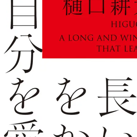
み
込
み
中
で
す