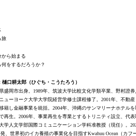
ス
る旅
分から始まる
ら何をするだろうか？
：樋口耕太郎（ひぐち・こうたろう）
手県盛岡市出身。1989年、筑波大学比較文化学類卒業、野村證券入
年、ニューヨーク大学大学院経営学修士課程修了。2001年、不動
移籍し金融事業を統括。2004年、沖縄のサンマリーナホテル
で再生。2006年、事業再生を専業とするトリニティ設立、代
沖縄大学人文学部国際コミュニケーション学科准教授（現任）。20
）発、世界初のイカ養殖の事業化を目指すKwahuu Ocean（カ