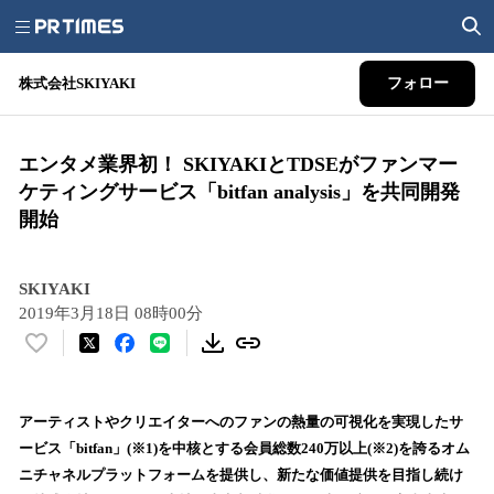
株式会社SKIYAKI
フォロー
エンタメ業界初！ SKIYAKIとTDSEがファンマー
ケティングサービス「bitfan analysis」を共同開発
開始
SKIYAKI
2019年3月18日 08時00分
い
い
ね
！
アーティストやクリエイターへのファンの熱量の可視化を実現したサ
数
ービス「bitfan」(※1)を中核とする会員総数240万以上(※2)を誇るオム
を
ニチャネルプラットフォームを提供し、新たな価値提供を目指し続け
読