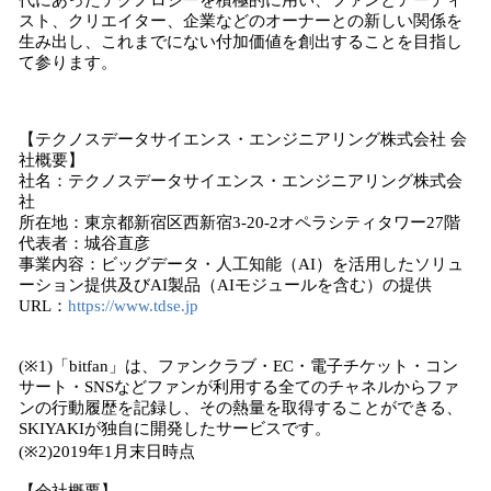
代にあったテクノロジーを積極的に用い、ファンとアーティ
スト、クリエイター、企業などのオーナーとの新しい関係を
生み出し、これまでにない付加価値を創出することを目指し
て参ります。
【テクノスデータサイエンス・エンジニアリング株式会社 会
社概要】
社名：テクノスデータサイエンス・エンジニアリング株式会
社
所在地：東京都新宿区西新宿3-20-2オペラシティタワー27階
代表者：城谷直彦
事業内容：ビッグデータ・人工知能（AI）を活用したソリュ
ーション提供及びAI製品（AIモジュールを含む）の提供
URL：
https://www.tdse.jp
(※1)「bitfan」は、ファンクラブ・EC・電子チケット・コン
サート・SNSなどファンが利用する全てのチャネルからファ
ンの行動履歴を記録し、その熱量を取得することができる、
SKIYAKIが独自に開発したサービスです。
(※2)2019年1月末日時点