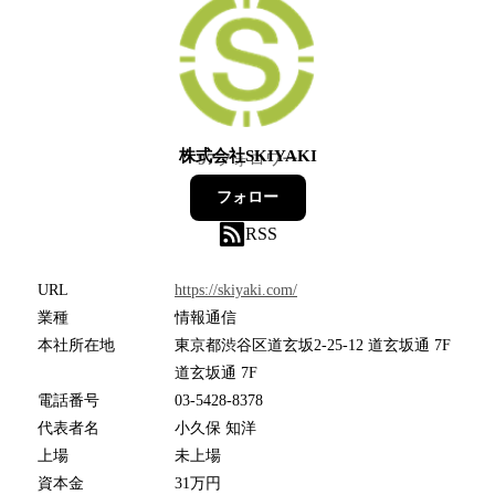
株式会社SKIYAKI
97
フォロワー
フォロー
RSS
URL
https://skiyaki.com/
業種
情報通信
本社所在地
東京都渋谷区道玄坂2-25-12 道玄坂通 7F
道玄坂通 7F
電話番号
03-5428-8378
代表者名
小久保 知洋
上場
未上場
資本金
31万円