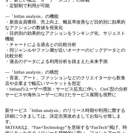
す、新しい概念「オーナースコア」の搭載
・定額制で利用が可能
―「bitfan analysis」の機能
・新規会員獲得、売上向上、離反率改善など目的別に効果的
なアクションの数値を視覚化
・目的別の効果的なアクションをランキング化、サジェスト
機能
・チャートによる過去との比較分析
・同ジャンルやファン層が近いオーナーのビッグデータとの
比較分析
・過去のデータによる利用分析を踏まえた未来予測
―「bitfan analysis」の構想
・音楽、アート、ファッションなどのクリエイターから飲食
店や企業まで幅広いマーケットを想定
・bitfanのユーザー増加・サービス拡充に伴い、CtoC型の分析
サービスや海外ユーザーに向けたサービス展開も視野に
新サービス「bitfan analysis」のリリース時期や利用に際する
詳細につきましては、決定次第改めましてお知らせ致しま
す。
SKIYAKIは、“Fan×Technology”を意味する“FanTech”掲げ、時