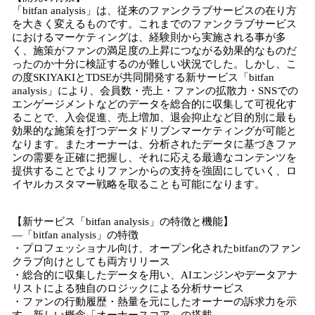
「bitfan analysis」は、従来のファンクラブサービスの在り方
を大きく変えるものです。これまでのファンクラブサービス
におけるマーケティングは、経験則から実施される事が多
く、施策がファンの満足度の上昇につながる効果的なものだ
ったのか十分に検証するのが難しい状況でした。しかし、こ
の度SKIYAKIとTDSEが共同開発する新サービス「bitfan
analysis」により、会員数・売上・ファンの拡散力・SNSでの
エンゲージメントなどのデータを総合的に収集して可視化す
ることで、入会促進、売上増加、退会抑止など目的別に最も
効果的な施策を打つデータドリブンマーケティングが可能と
なります。またオーナーは、分析されたデータに基づきファ
ンの需要を正確に把握し、それに応える最適なコンテンツを
提供することでよりファンからの支持を強固にしていく、ロ
イヤルカスタマー戦略を取ることも可能になります。
【新サービス「bitfan analysis」の特徴と機能】
―「bitfan analysis」の特徴
・プロフェッショナル向け、オープン化されたbitfanのファン
クラブ向けとしても両方リリース
・総合的に収集したデータを用い、AIエンジンやデータアナ
リストによる独自のロジックによる分析サービス
・ファンの行動履歴・熱量を元にしたオーナーの訴求力を示