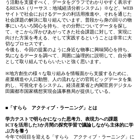
う活動を支援すべく、データをグラフでわかりやすく表示す
るRESAS（リーサス：地域経済分析システム）※など、WEB
サイトで社会におけるデータの利活用推進や、それを通じた
社会課題の解決に取り組んでいます。普段から身の回りの物
事にいろいろ関心を持ち、その分野についてデータを探し
て、そこから浮かびあがってきた社会課題に対して、実現に
向けた方策を考える、そして実践するということは非常に大
切なプロセスです。
今後も、今回の提案のように身近な物事に興味関心を持ち、
気になるデータを調べて、周囲に論理的に説明して、自分事
として取り組んでもらいたいと強く思います。
※地方創生の様々な取り組みを情報面から支援するために、
産業構造や人口動態、人の流れなどの官民ビッグデータを集
約し、可視化するシステム。経済産業省と内閣官房デジタル
田園都市国家構想実現会議事務局が提供している。
■「すらら アクティブ・ラーニング」とは
学力テストで明らかになった思考力、表現力への課題
ICTを活用した3か月間の探究学習で議論しながら主体的に学
ぶ力を養う
今年で8回目を迎える「すらら アクティブ・ラーニング」に