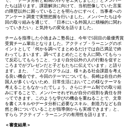
で、「データ分析と動画の作りを工夫しました」とメンバー
たちは語ります。課題解決に向けて、当初想像していた言葉
の障壁以外に困っていることを明らかにすべく、当事者への
アンケート調査で実態把握を行いました。メンバーたちは今
回の取り組みを通じて、「日本にいる外国人に積極的に関わ
っていきたい」と気持ちの変化を語りました。
チームを指導した小池まみこ塾長は、今年で5回目の最優秀賞
受賞チーム輩出となりました。アクティブ・ラーニングのポ
イントとして「何かを調べてまとめるだけでは自己満足で終
わってしまいます。調べてまとめたことを人に聞いてもらっ
て反応してもらうこと、つまり自分以外の人の行動を促すと
ころまでがプレゼンだと子どもたちに伝えています」と語り
ます。また、「このプログラムは、様々ある社会課題を考え
る良い機会です。今回のテーマについても、長崎は在住の外
国人が多くいないため、日常生活においてこの様なテーマを
考えることもなかったでしょう。さらにチーム制での取り組
みにすることで、メンバーそれぞれが自分の役割を責任を持
ってできます。このような学びの機会を重ねることで、文章
を書くスキルやデータ分析に必要なスキル、創造力なども自
然と身についていることが指導側からも実感できます」と、
すらら アクティブ・ラーニングの有用性を語ります。
＜審査結果＞