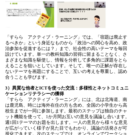
「すらら アクティブ・ラーニング」では、「宿題は廃止す
るべきか」という身近なものから「政治への関心を高め、政
治参加を促進するには？」まで、社会性の高いテーマを毎回
設けています。単一の教科知識の習得に留まることなく、さ
まざまな知識を駆使し、情報を分析して多角的に課題をとら
えることを狙いとしています。そして、唯一の正解が存在し
ないテーマを画題にすることで、互いの考えを尊重し、認め
合うことも学びます。
3）異質な他者とICTを使った交流：多様性とネットコミュニ
ケーションリテラシーの獲得
「すらら アクティブ・ラーニング」には、北は北海道、南
は鹿児島、時には海外在住の方も含め、全国の小学生から高
校生までが一同に参加します。最初のステップは独自のチャ
ット機能を使って、1か月間お互いの意見を議論し合います。
週1回1テーマのお題を出します。一人の意見から様々な意見
が広がっていく様子が見た目でもわかり、議論の活発さが可
視化できます。次のステップでは、オンラインでワークショ