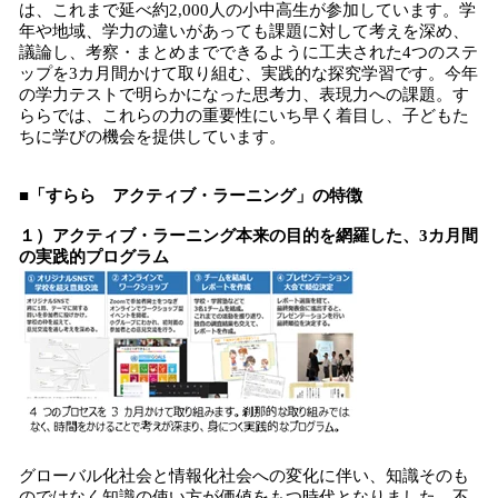
は、これまで延べ約2,000人の小中高生が参加しています。学
年や地域、学力の違いがあっても課題に対して考えを深め、
議論し、考察・まとめまでできるように工夫された4つのステ
ップを3カ月間かけて取り組む、実践的な探究学習です。今年
の学力テストで明らかになった思考力、表現力への課題。す
ららでは、これらの力の重要性にいち早く着目し、子どもた
ちに学びの機会を提供しています。
■「すらら アクティブ・ラーニング」の特徴
１）アクティブ・ラーニング本来の目的を網羅した、3カ月間
の実践的プログラム
グローバル化社会と情報化社会への変化に伴い、知識そのも
のではなく知識の使い方が価値をもつ時代となりました。不