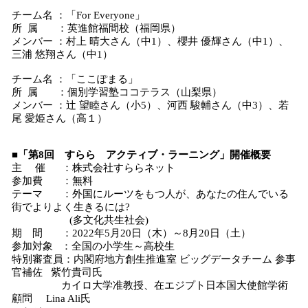
チーム名 ：「For Everyone」
所 属 ：英進館福間校（福岡県）
メンバー ：村上 晴大さん（中1）、櫻井 優輝さん（中1）、
三浦 悠翔さん（中1）
チーム名 ：「ここぽまる」
所 属 ：個別学習塾ココテラス（山梨県）
メンバー ：辻 望睦さん（小5）、河西 駿輔さん（中3）、若
尾 愛姫さん（高１）
■「第8回 すらら アクティブ・ラーニング」開催概要
主 催 ：株式会社すららネット
参加費 ：無料
テーマ ：外国にルーツをもつ人が、あなたの住んでいる
街でよりよく生きるには?
(多文化共生社会)
期 間 ：2022年5月20日（木）～8月20日（土）
参加対象 ：全国の小学生～高校生
特別審査員：内閣府地方創生推進室 ビッグデータチーム 参事
官補佐 紫竹貴司氏
カイロ大学准教授、在エジプト日本国大使館学術
顧問 Lina Ali氏