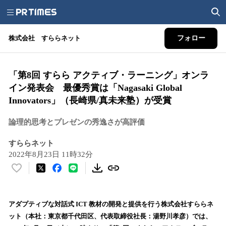
株式会社 すららネット
フォロー
「第8回 すらら アクティブ・ラーニング」オンラ
イン発表会 最優秀賞は「Nagasaki Global
Innovators」（長崎県/真未来塾）が受賞
論理的思考とプレゼンの秀逸さが高評価
すららネット
2022年8月23日 11時32分
い
い
ね
！
アダプティブな対話式 ICT 教材の開発と提供を行う株式会社すららネ
数
ット（本社：東京都千代田区、代表取締役社長：湯野川孝彦）では、
を