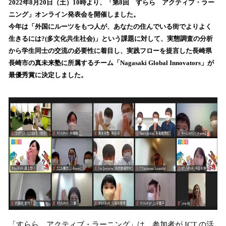
2022年8月20日（土）10時より、「第8回 すらら アクティブ・ラー
読
ニング」オンライン発表会を開催しました。
み
今年は「外国にルーツをもつ人が、あなたの住んでいる街でよりよく
込
生きるには?(多文化共生社会)」という課題に対して、実態調査の分析
み
から学生同士の交流の必要性に着目し、実践フローを提言した長崎県
中
で
長崎市の真未来塾に所属するチーム「Nagasaki Global Innovators」が
す
最優秀賞に決定しました。
「すらら アクティブ・ラーニング」は、参加者が ICT の活