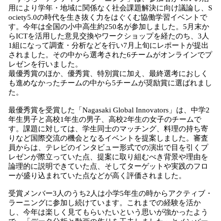
用により学年・地域に関係なく社会課題解決に向け議論し、S
ociety5.0の時代を生き抜く力をはぐくむ協働学習イベントで
す。今年は全国の小中高生約250名が参加しました。5月末か
らICTを活用した意見交換やワークショップを経たのち、3人
1組になって調査・分析などを行い7月上旬にレポートが提出
されました。その中から選考された6チームがオンラインでプ
レゼンを行いました。
最優秀賞のほか、優秀賞、特別賞に加え、最終選考におしく
も進めなかったチームの中から5チームが奨励賞に選ばれまし
た。
最優秀賞を受賞した「Nagasaki Global Innovators」は、中学2
年生男子と高校1年生の男子、高校2年生の女子のチームで
す。課題に対しては、学生同士のマッチング、料理の持ち寄
りなど国際交流の機会となるイベントを提案しました。審査
員からは、テレビのインタビュー形式での演出で目を引くプ
レゼンが際立っていた点、提案に取り組むべき背景や理由を
論理的に説明できていた点、そしてターゲットや実践のフロ
ーが盛り込まれていた点などが高く評価されました。
受賞メンバー3人のうち2人は小学5年生の時からアクティブ・
ラーニングに参加し続けています。これまでの経験を活か
し、今年は楽しく見てもらいたいという思いが強かったよう