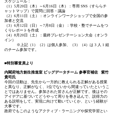
スケジュール：
（1）5月20日（木）～6月16日（木）：専用 SNS（すららチ
ャットマップ）で質問に回答・議論
（2）6月11日（土）：オンラインワークショップで全国の参
加者と交流
（3）6月12日（日）～7月8日（金）：学校・塾でチームをつ
くりレポートを作成
（4）8月20日（土）：最終プレゼンテーション大会（オンラ
イン）
※上記（1）（2）は個人参加、（3）（4）は 3 人 1 組
のチーム参加です。
■特別審査員より
内閣府地方創生推進室 ビッグデータチーム 参事官補佐 紫竹
貴司氏
今回の活動は、先生から一方的に教えられる正解がある授業
と異なり、正解がなく、1位でないから間違っていたというこ
とではありません。参加された皆さんが正解です。後はその
アイデアに基づいてどうやって周りを巻き込んで、説得力の
ある説明をして、実現に向けて動いていくか、という経験が
大事です。
政府でもこのようなアクティブ・ラーニングや探究学習とい