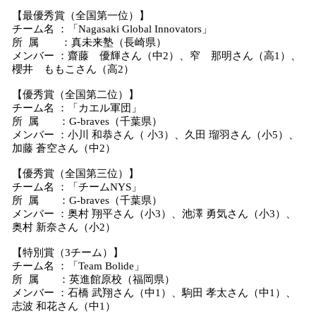
【最優秀賞（全国第一位）】
チーム名 ：「Nagasaki Global Innovators」
所 属 ：真未来塾（長崎県）
メンバー ：齋藤 優輝さん（中2）、窄 那明さん（高1）、
櫻井 ももこさん（高2）
【優秀賞（全国第二位）】
チーム名 ：「カエル軍団」
所 属 ：G-braves（千葉県）
メンバー ：小川 和恭さん（ 小3）、久田 瑠羽さん（小5）、
加藤 蒼空さん（中2）
【優秀賞（全国第三位）】
チーム名 ：「チームNYS」
所 属 ：G-braves（千葉県）
メンバー ：奥村 翔平さん（小3）、池澤 勇気さん（小3）、
奥村 新奈さん（小2）
【特別賞（3チーム）】
チーム名 ：「Team Bolide」
所 属 ：英進館原校（福岡県）
メンバー ：石橋 武翔さん（中1）、駒田 孝太さん（中1）、
志波 和花さん（中1）