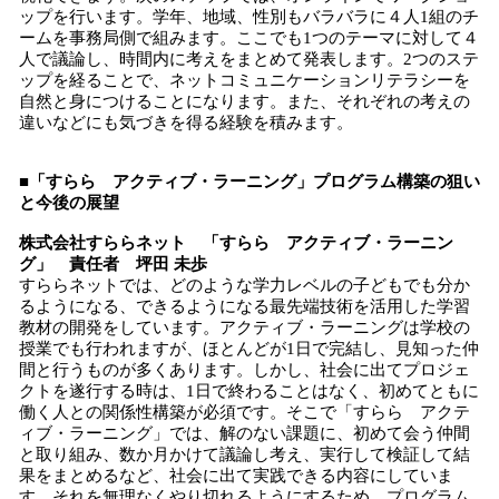
ップを行います。学年、地域、性別もバラバラに４人1組のチ
ームを事務局側で組みます。ここでも1つのテーマに対して４
人で議論し、時間内に考えをまとめて発表します。2つのステ
ップを経ることで、ネットコミュニケーションリテラシーを
自然と身につけることになります。また、それぞれの考えの
違いなどにも気づきを得る経験を積みます。
■「すらら アクティブ・ラーニング」プログラム構築の狙い
と今後の展望
株式会社すららネット 「すらら アクティブ・ラーニン
グ」 責任者 坪田 未歩
すららネットでは、どのような学力レベルの子どもでも分か
るようになる、できるようになる最先端技術を活用した学習
教材の開発をしています。アクティブ・ラーニングは学校の
授業でも行われますが、ほとんどが1日で完結し、見知った仲
間と行うものが多くあります。しかし、社会に出てプロジェ
クトを遂行する時は、1日で終わることはなく、初めてともに
働く人との関係性構築が必須です。そこで「すらら アクテ
ィブ・ラーニング」では、解のない課題に、初めて会う仲間
と取り組み、数か月かけて議論し考え、実行して検証して結
果をまとめるなど、社会に出て実践できる内容にしていま
す。それを無理なくやり切れるようにするため、プログラム