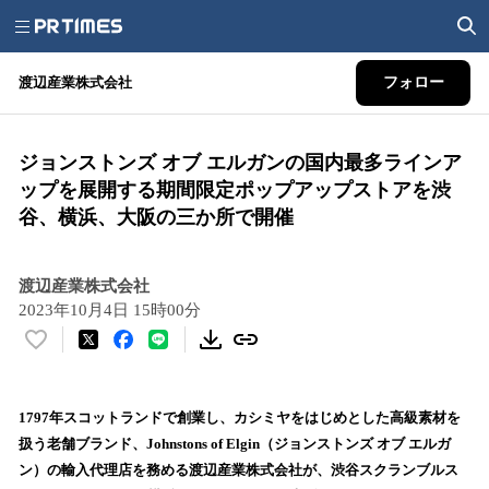
渡辺産業株式会社
フォロー
ジョンストンズ オブ エルガンの国内最多ラインア
ップを展開する期間限定ポップアップストアを渋
谷、横浜、大阪の三か所で開催
渡辺産業株式会社
2023年10月4日 15時00分
い
い
ね
！
1797年スコットランドで創業し、カシミヤをはじめとした高級素材を
数
扱う老舗ブランド、Johnstons of Elgin（ジョンストンズ オブ エルガ
を
ン）の輸入代理店を務める渡辺産業株式会社が、渋谷スクランブルス
読