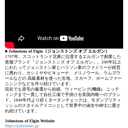
■ Johnstons of Elgin（ジョンストンズ オブ エルガン）
1797年、スコットランド北東に位置するエルガンで創業した
老舗ブランド「ジョンストンズ オブ エルガン」。200年以上
にわたってジョンストン家とハリソン家のファミリーが経営
に携わり、カシミヤやビキューナ、メリノウール、ラムズウ
ールなどの 高級素材を使った生地、スカーフ、ホームファー
ニシングなどを作り続けています。
現在でも原毛の厳選から紡績、ウィービング(機織)、ニッテ
ィングまで一貫して自社工場で手掛ける英国内唯一のブラン
ド。1840年代より続くタータンチェックは、モダンブリティ
ッシュのスタイルアイコンとして世界中の淑女や紳士に愛さ
れ続けています。
Johnstons of Elgin Website
https://johnstons.jp/