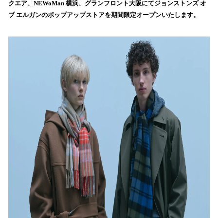
クエア、NEWoMan 横浜、グランフロント大阪にてジョンストンズ オ
み
ブ エルガンのポップアップストアを期間限定オープンいたします。
込
み
中
で
す