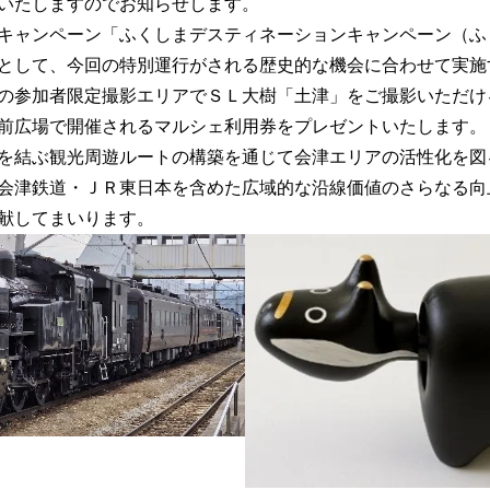
始いたしますのでお知らせします。
み
込
キャンペーン「ふくしまデスティネーションキャンペーン（ふ
み
として、今回の特別運行がされる歴史的な機会に合わせて実施
中
の参加者限定撮影エリアでＳＬ大樹「土津」をご撮影いただけ
で
す
前広場で開催されるマルシェ利用券をプレゼントいたします。
を結ぶ観光周遊ルートの構築を通じて会津エリアの活性化を図
会津鉄道・ＪＲ東日本を含めた広域的な沿線価値のさらなる向
献してまいります。