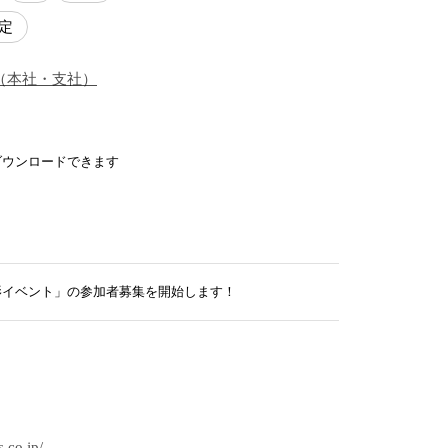
定
（
本社・支社
）
ダウンロードできます
撮影イベント」の参加者募集を開始します！
.co.jp/