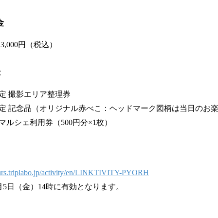
金
3,000円（税込）
：
限定 撮影エリア整理券
定 記念品（オリジナル赤べこ：ヘッドマーク図柄は当日のお
ルシェ利用券（500円分×1枚）
tours.triplabo.jp/activity/en/LINKTIVITY-PYORH
6月5日（金）14時に有効となります。