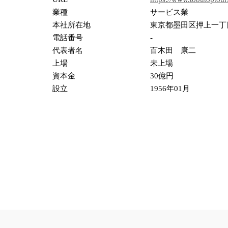
業種
サービス業
本社所在地
東京都墨田区押上一丁
電話番号
-
代表者名
百木田 康二
上場
未上場
資本金
30億円
設立
1956年01月