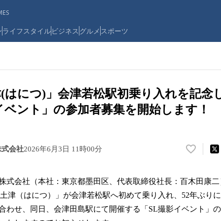
ES
ン
ライフスタイル
ビジネス
グルメ
スポーツ
津(はにつ)」会津若松駅初乗り入れを記念
影イベント」の参加者募集を開始します！
株式会社
2026年6月3日 11時00分
い
い
ね
株式会社（本社：東京都墨田区、代表取締役社長：百木田康二）は、
！
数
「土津（はにつ）」が会津若松駅へ初めて乗り入れ、52年ぶりに
を
合わせ、同日、会津田島駅にて開催する「SL撮影イベント」の
読