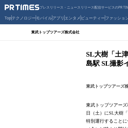
プレスリリース・ニュースリリース配信サービスのPR TIM
Top
テクノロジー
モバイル
アプリ
エンタメ
ビューティー
ファッショ
東武トップツアーズ株式会社
SL大樹「土
島駅 SL撮
東武トップツアーズ
東武トップツアーズ
日（土）にSL大樹
特別運行することに