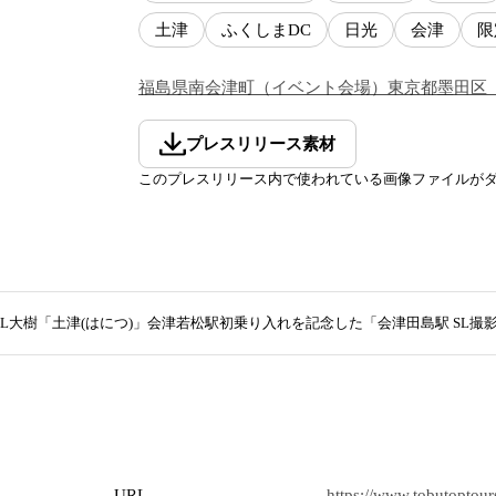
土津
ふくしまDC
日光
会津
限
福島県
南会津町
（
イベント会場
）
東京都
墨田区
プレスリリース素材
このプレスリリース内で使われている画像ファイルが
SL大樹「土津(はにつ)」会津若松駅初乗り入れを記念した「会津田島駅 SL
URL
https://www.tobutoptours