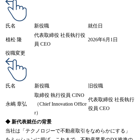
氏名
新役職
就任日
代表取締役 社長執行役
植松 隆
2026年6月1日
員 CEO
役職変更
氏名
新役職
旧役職
取締役 執行役員 CINO
代表取締役 社長執行
永嶋 章弘
（Chief Innovation Office
役員 CEO
r）
◆ 新代表就任の背景
当社は「テクノロジーで不動産取引をなめらかにする」
をミッションに掲げ、これまで、不動産業界のDX推進の