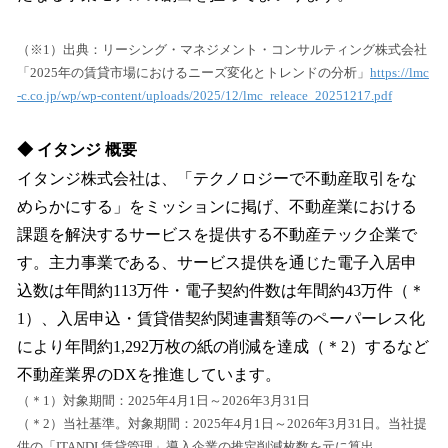
（※1）出典：リーシング・マネジメント・コンサルティング株式会社
「2025年の賃貸市場におけるニーズ変化とトレンドの分析」
https://lmc
-c.co.jp/wp/wp-content/uploads/2025/12/lmc_releace_20251217.pdf
◆ イタンジ 概要
イタンジ株式会社は、「テクノロジーで不動産取引をな
めらかにする」をミッションに掲げ、不動産業における
課題を解決するサービスを提供する不動産テック企業で
す。主⼒事業である、サービス提供を通じた電子⼊居申
込数は年間約113万件・電子契約件数は年間約43万件（＊
1）、⼊居申込・賃貸借契約関連書類等のペーパーレス化
により年間約1,292万枚の紙の削減を達成（＊2）するなど
不動産業界のDXを推進しています。
（＊1）対象期間：2025年4月1日～2026年3月31日
（＊2）当社基準。対象期間：2025年4月1日～2026年3月31日。当社提
供の「ITANDI 賃貸管理」導⼊企業の推定削減枚数を元に算出