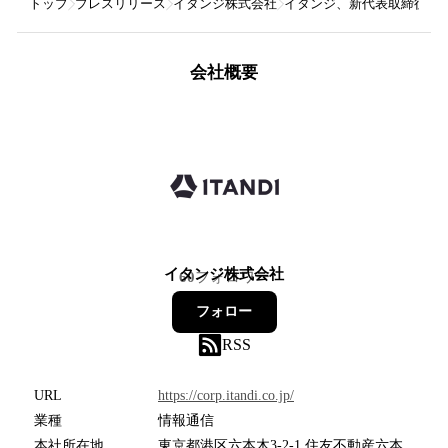
トップ
プレスリリース
イタンジ株式会社
イタンジ、新代表取締役 就
会社概要
イタンジ株式会社
60
フォロワー
フォロー
RSS
URL
https://corp.itandi.co.jp/
業種
情報通信
本社所在地
東京都港区六本木3-2-1 住友不動産六本