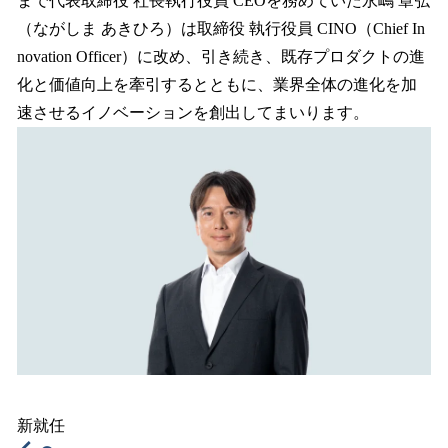
まで代表取締役 社長執行役員 CEOを務めていた永嶋 章弘
み
（ながしま あきひろ）は取締役 執行役員 CINO（Chief In
中
で
novation Officer）に改め、引き続き、既存プロダクトの進
す
化と価値向上を牽引するとともに、業界全体の進化を加
速させるイノベーションを創出してまいります。
新就任