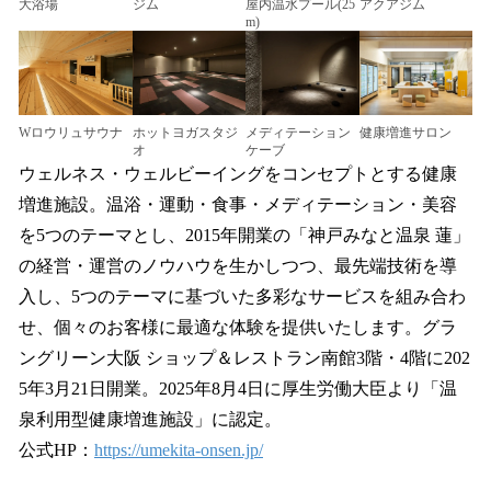
大浴場
ジム
屋内温水プール(25
アクアジム
m)
Wロウリュサウナ
ホットヨガスタジ
メディテーション
健康増進サロン
オ
ケーブ
ウェルネス・ウェルビーイングをコンセプトとする健康
増進施設。温浴・運動・食事・メディテーション・美容
を5つのテーマとし、2015年開業の「神戸みなと温泉 蓮」
の経営・運営のノウハウを生かしつつ、最先端技術を導
入し、5つのテーマに基づいた多彩なサービスを組み合わ
せ、個々のお客様に最適な体験を提供いたします。グラ
ングリーン大阪 ショップ＆レストラン南館3階・4階に202
5年3月21日開業。2025年8月4日に厚生労働大臣より「温
泉利用型健康増進施設」に認定。
公式HP：
https://umekita-onsen.jp/