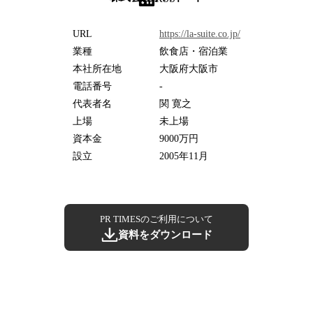
URL
https://la-suite.co.jp/
業種
飲食店・宿泊業
本社所在地
大阪府大阪市
電話番号
-
代表者名
関 寛之
上場
未上場
資本金
9000万円
設立
2005年11月
PR TIMESのご利用について
資料をダウンロード