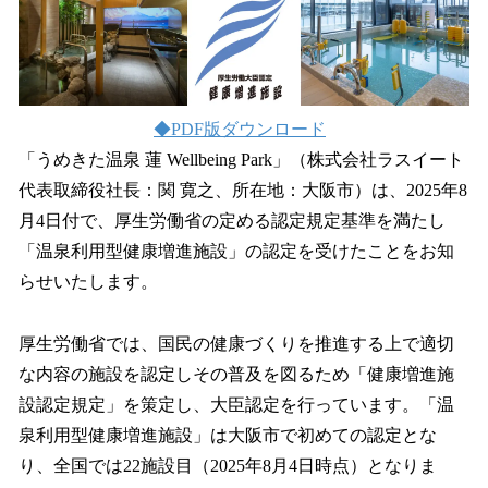
読
み
込
み
中
で
◆PDF版ダウンロード
す
「うめきた温泉 蓮 Wellbeing Park」（株式会社ラスイート
代表取締役社長：関 寛之、所在地：大阪市）は、2025年8
月4日付で、厚生労働省の定める認定規定基準を満たし
「温泉利用型健康増進施設」の認定を受けたことをお知
らせいたします。
厚生労働省では、国民の健康づくりを推進する上で適切
な内容の施設を認定しその普及を図るため「健康増進施
設認定規定」を策定し、大臣認定を行っています。「温
泉利用型健康増進施設」は大阪市で初めての認定とな
り、全国では22施設目（2025年8月4日時点）となりま