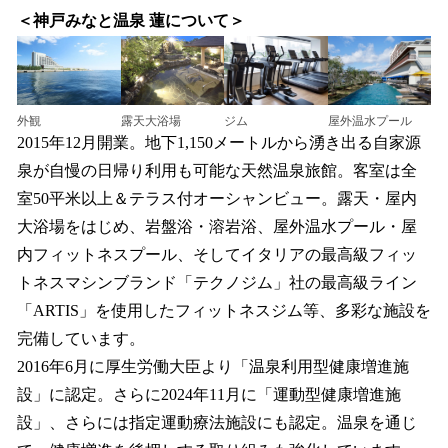
＜神戸みなと温泉 蓮について＞
外観
露天大浴場
ジム
屋外温水プール
2015年12月開業。地下1,150メートルから湧き出る自家源
泉が自慢の日帰り利用も可能な天然温泉旅館。客室は全
室50平米以上＆テラス付オーシャンビュー。露天・屋内
大浴場をはじめ、岩盤浴・溶岩浴、屋外温水プール・屋
内フィットネスプール、そしてイタリアの最高級フィッ
トネスマシンブランド「テクノジム」社の最高級ライン
「ARTIS」を使用したフィットネスジム等、多彩な施設を
完備しています。
2016年6月に厚生労働大臣より「温泉利用型健康増進施
設」に認定。さらに2024年11月に「運動型健康増進施
設」、さらには指定運動療法施設にも認定。温泉を通じ