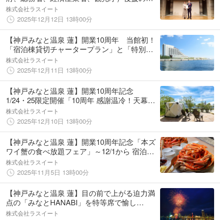
「温泉宿・ホテル総選挙2025」で4年連続全
株式会社ラスイート
国1位を獲得
2025年12月12日 13時00分
【神戸みなと温泉 蓮】開業10周年 当館初！
「宿泊棟貸切チャータープラン」と「特別宿
泊プラン」～感謝を込めた2つの特別プランを
株式会社ラスイート
お届けします～
2025年12月11日 13時00分
【神戸みなと温泉 蓮】開業10周年記念
1/24・25限定開催「10周年 感謝温冷！天幕蒸
風呂（感謝御礼！テントサウナ）」
株式会社ラスイート
2025年12月10日 13時00分
【神戸みなと温泉 蓮】開業10周年記念「本ズ
ワイ蟹の食べ放題フェア」～12/1から 宿泊プ
ラン・日帰りプランで開催～
株式会社ラスイート
2025年11月5日 13時00分
【神戸みなと温泉 蓮】目の前で上がる迫力満
点の「みなとHANABI」を特等席で愉し
む！ 特別花火観賞席＆絶景BBQ＋天然温
株式会社ラスイート