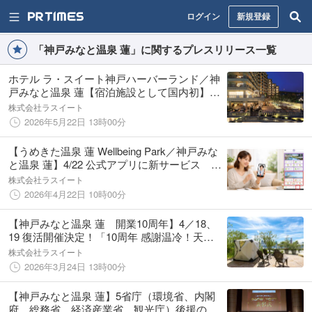
ログイン
新規登録
「神戸みなと温泉 蓮」に関するプレスリリース一覧
ホテル ラ・スイート神戸ハーバーランド／神
戸みなと温泉 蓮【宿泊施設として国内初】訪
日旅行客の「荷物の悩み」を解消 ホテルか
株式会社ラスイート
ら海外の自宅へ直接発送できる「YAICHI トラ
2026年5月22日 13時00分
ベルアライアンス」に加盟
【うめきた温泉 蓮 Wellbeing Park／神戸みな
と温泉 蓮】4/22 公式アプリに新サービス オ
ンラインで温泉療養指示書発行が可能に
株式会社ラスイート
2026年4月22日 10時00分
【神戸みなと温泉 蓮 開業10周年】4／18、
19 復活開催決定！「10周年 感謝温冷！天幕
蒸風呂（感謝御礼！テントサウナ）」
株式会社ラスイート
2026年3月24日 13時00分
【神戸みなと温泉 蓮】5省庁（環境省、内閣
府、総務省、経済産業省、観光庁）後援の